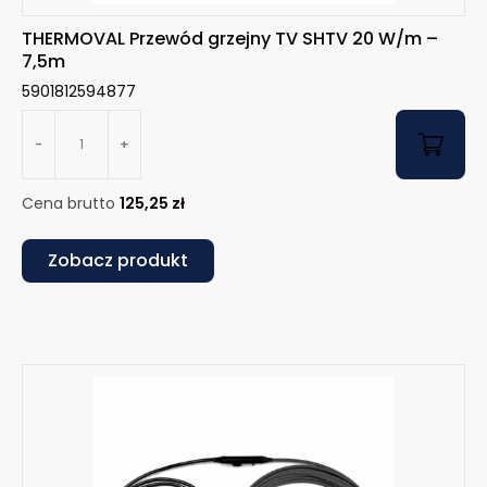
THERMOVAL Przewód grzejny TV SHTV 20 W/m –
7,5m
5901812594877
-
+
Cena brutto
125,25
zł
Zobacz produkt