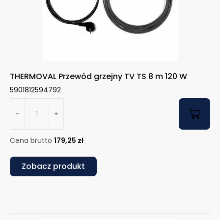
THERMOVAL Przewód grzejny TV TS 8 m 120 W
5901812594792
-
+
Cena brutto
179,25
zł
Zobacz produkt