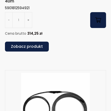
40m
5901812594921
-
+
Cena brutto
314,25
zł
Zobacz produkt