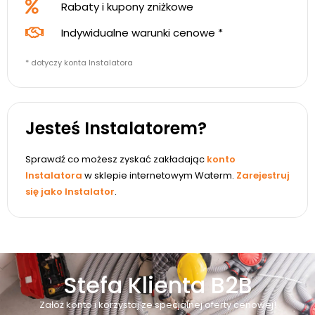
Rabaty i kupony zniżkowe
Indywidualne warunki cenowe *
* dotyczy konta Instalatora
Jesteś Instalatorem?
Sprawdź co możesz zyskać zakładając
konto
Instalatora
w sklepie internetowym Waterm.
Zarejestruj
się jako Instalator
.
Stefa Klienta B2B
Załóż konto i korzystaj ze specjalnej oferty cenowej!