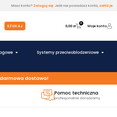
Masz konto?
Zaloguj się
. Jeśli nie posiadasz konta,
załóż je
.
0
Moje konto
SZUKAJ
0,00
zł
łogowe
Systemy przeciwoblodzeniowe
 – darmowa dostawa!
Pomoc techniczna
profesjonalnie doradzamy