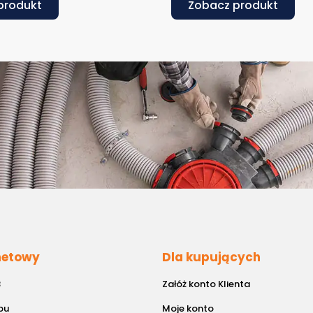
produkt
Zobacz produkt
rnetowy
Dla kupujących
B
Załóż konto Klienta
pu
Moje konto