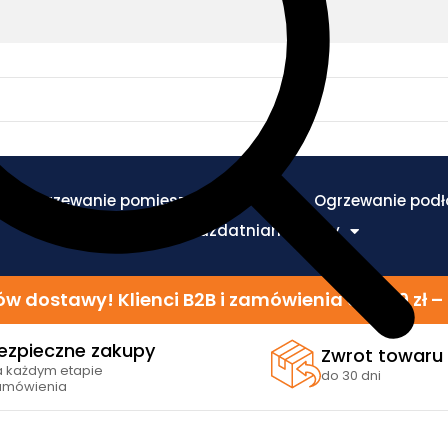
Ogrzewanie pomieszczeń
Ogrzewanie pod
Ogrzewanie i uzdatnianie wody
w dostawy! Klienci B2B i zamówienia od 299 zł
ezpieczne zakupy
Zwrot towaru
a każdym etapie
do 30 dni
amówienia