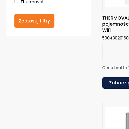
Thermoval
THERMOVAL 
Zastosuj filtry
pojemności
WiFi
5904302016
-
Cena brutto
Zobacz 