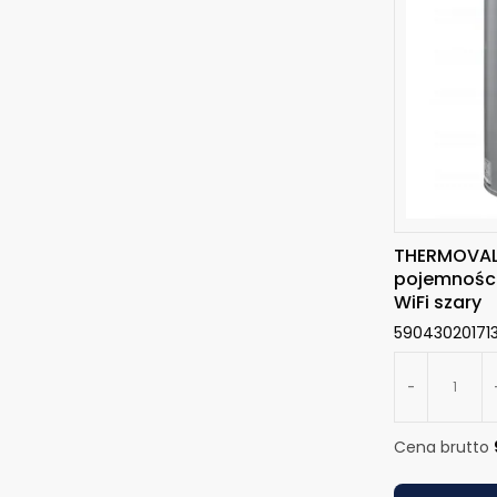
THERMOVAL 
pojemności
WiFi szary
59043020171
-
Cena brutto