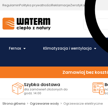
Regulamin
Polityka prywatności
Reklamacje
Zwroty
Kontakt
Fernox
Klimatyzacja i wentylacja
Zamawiaj bez kosztó
Szybka dostawa
B
dla zamówień złożonych do
n
godz. 14.00
z
Strona główna
>
Ogrzewanie wody
>
Ogrzewacze elektryczne