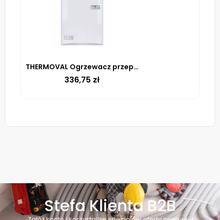
THERMOVAL Ogrzewacz przepływowy ELON 3,5kW 3500 W
336,75
zł
Stefa Klienta B2B
Załóż konto i korzystaj ze specjalnej oferty cenowej!