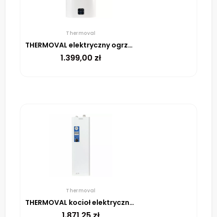
Thermoval
THERMOVAL elektryczny ogrzewacz pojemnościowy Aqua Ti- 80L-W WiFi
1.399,00
zł
Thermoval
THERMOVAL kocioł elektryczny C.O. TOP 12 kW
1.871,25
zł