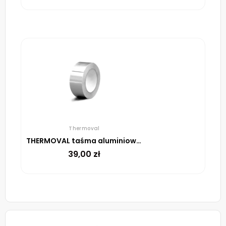
Thermoval
THERMOVAL taśma aluminiowa samoprzylepna, 48 mm, rolka 45 m
39,00
zł