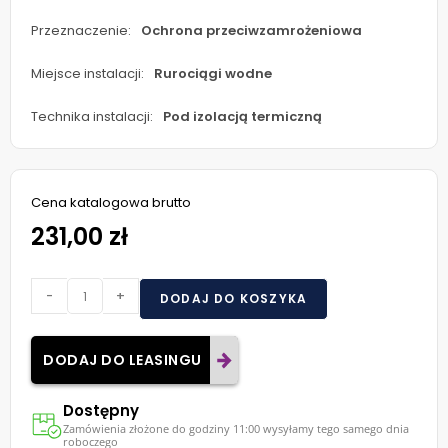
Przeznaczenie:
Ochrona przeciwzamrożeniowa
Miejsce instalacji:
Rurociągi wodne
Technika instalacji:
Pod izolacją termiczną
Cena katalogowa brutto
231,00 zł
-
+
DODAJ DO KOSZYKA
DODAJ DO LEASINGU
Dostępny
Zamówienia złożone do godziny 11:00 wysyłamy tego samego dnia
roboczego