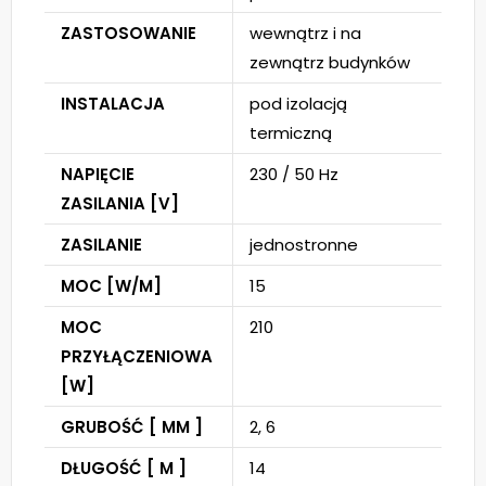
ZASTOSOWANIE
wewnątrz i na
zewnątrz budynków
INSTALACJA
pod izolacją
termiczną
NAPIĘCIE
230 / 50 Hz
ZASILANIA [V]
ZASILANIE
jednostronne
MOC [W/M]
15
MOC
210
PRZYŁĄCZENIOWA
[W]
GRUBOŚĆ [ MM ]
2, 6
DŁUGOŚĆ [ M ]
14