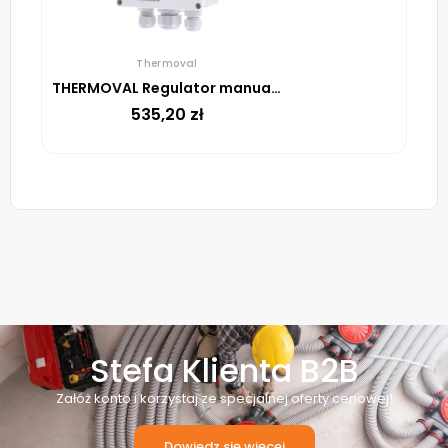
Thermoval
THERMOVAL Regulator manualny UTR 100
535,20
zł
Stefa Klienta B2B
Załóż konto i korzystaj ze specjalnej oferty cenowej!
Dowiedz się więcej