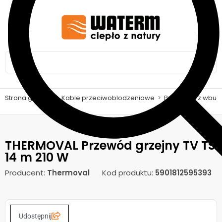
Strona główna
>
Kable przeciwoblodzeniowe
>
Przewody z wbud
THERMOVAL Przewód grzejny TV TS
14 m 210 W
Producent:
Thermoval
Kod produktu:
5901812595393
Udostępnij