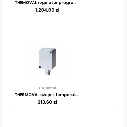
THEMOVAL regulator programowalny TR1773
1.284,00
zł
Thermoval
THERMOVAL czujnik temperatury do UTR, powietrzny, w puszce
213,60
zł