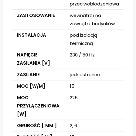
przeciwoblodzeniowa
ZASTOSOWANIE
wewnątrz i na
zewnątrz budynków
INSTALACJA
pod izolacją
termiczną
NAPIĘCIE
230 / 50 Hz
ZASILANIA [V]
ZASILANIE
jednostronne
MOC [W/M]
15
MOC
225
PRZYŁĄCZENIOWA
[W]
GRUBOŚĆ [ MM ]
2, 6