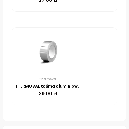
27,00
zł
Thermoval
THERMOVAL taśma aluminiowa samoprzylepna, 48 mm, rolka 45 m
39,00
zł