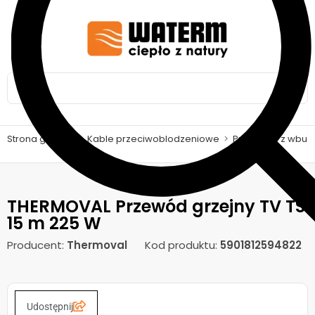
Strona główna
>
Kable przeciwoblodzeniowe
>
Przewody z wbud
THERMOVAL Przewód grzejny TV TS
15 m 225 W
Producent:
Thermoval
Kod produktu:
5901812594822
Udostępnij