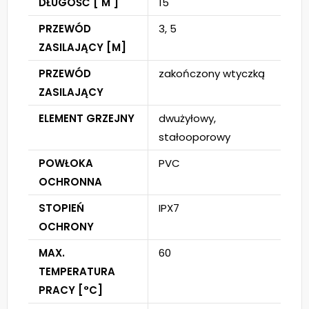
DŁUGOŚĆ [ M ]
15
PRZEWÓD
3, 5
ZASILAJĄCY [M]
PRZEWÓD
zakończony wtyczką
ZASILAJĄCY
ELEMENT GRZEJNY
dwużyłowy,
stałooporowy
POWŁOKA
PVC
OCHRONNA
STOPIEŃ
IPX7
OCHRONY
MAX.
60
TEMPERATURA
PRACY [°C]