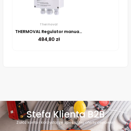
Thermoval
THERMOVAL Regulator manualny UTR 60
484,80
zł
Stefa Klienta B2B
Załóż konto i korzystaj ze specjalnej oferty cenowej!