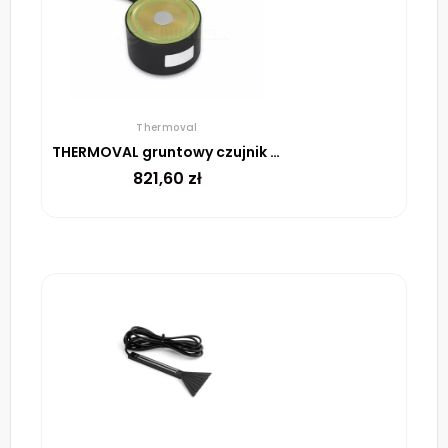
Thermoval
THERMOVAL gruntowy czujnik śniegu i lodu ESF 524 001
821,60
zł