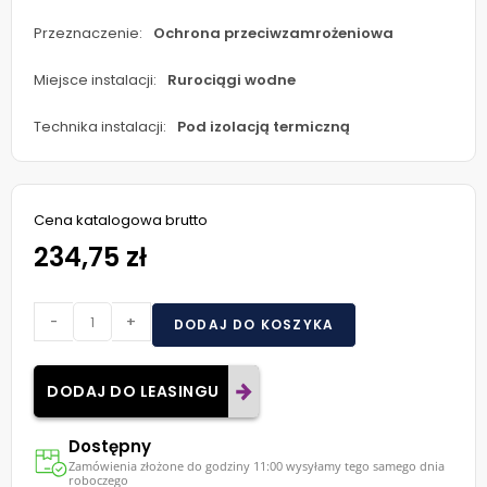
Przeznaczenie:
Ochrona przeciwzamrożeniowa
Miejsce instalacji:
Rurociągi wodne
Technika instalacji:
Pod izolacją termiczną
Cena katalogowa brutto
234,75 zł
-
+
DODAJ DO KOSZYKA
DODAJ DO LEASINGU
Dostępny
Zamówienia złożone do godziny 11:00 wysyłamy tego samego dnia
roboczego