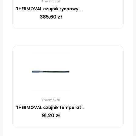
Thermoval
THERMOVAL czujnik rynnowy wilgotności ESD 524 003
385,60
zł
Thermoval
THERMOVAL czujnik temperatury do UTR, przewód 1,5 mb
91,20
zł