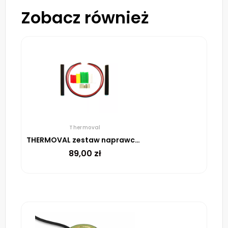
Zobacz również
Thermoval
THERMOVAL zestaw naprawczy do uszkodzeń w matach i przewodach
89,00
zł