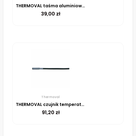
THERMOVAL taśma aluminiowa samoprzylepna, 48 mm, rolka 45 m
39,00
zł
Thermoval
THERMOVAL czujnik temperatury do UTR, przewód 1,5 mb
91,20
zł