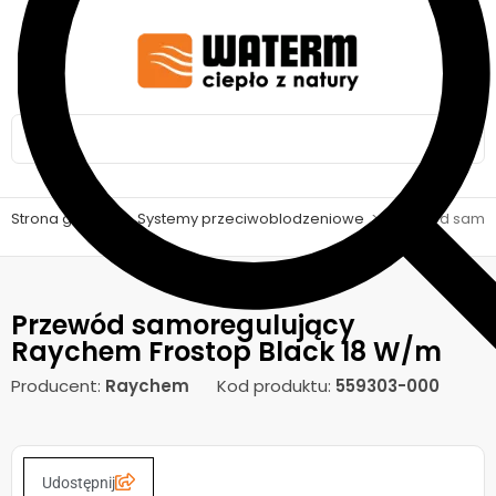
Strona główna
>
Systemy przeciwoblodzeniowe
>
Przewód samor
Przewód samoregulujący
Raychem Frostop Black 18 W/m
Producent:
Raychem
Kod produktu:
559303-000
Udostępnij