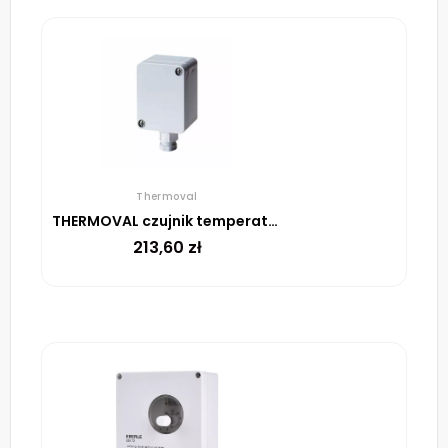
Thermoval
THERMOVAL czujnik temperatury do UTR, powietrzny, w puszce
213,60
zł