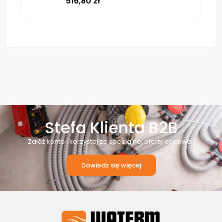
516,80
zł
Stefa Klienta B2B
Załóż konto i korzystaj ze specjalnej oferty cenowej!
Dowiedz się więcej