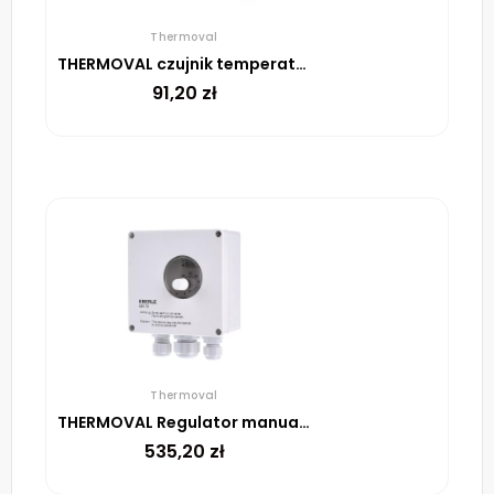
Thermoval
THERMOVAL czujnik temperatury do UTR, przylgowy, 1,5 mb
91,20
zł
Thermoval
THERMOVAL Regulator manualny UTR 100
535,20
zł