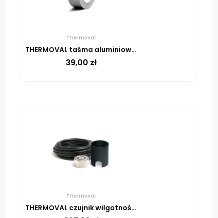
Thermoval
THERMOVAL taśma aluminiowa samoprzylepna, 48 mm, rolka 45 m
39,00
zł
Thermoval
THERMOVAL czujnik wilgotności i temperatury ETOG56, 10m