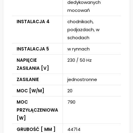
dedykowanych
mocowań
INSTALACJA 4
chodnikach,
podjazdach, w
schodach
INSTALACJA 5
w rynnach
NAPIĘCIE
230 / 50 Hz
ZASILANIA [V]
ZASILANIE
jednostronne
MOC [W/M]
20
MOC
790
PRZYŁĄCZENIOWA
[W]
GRUBOŚĆ [ MM ]
44714