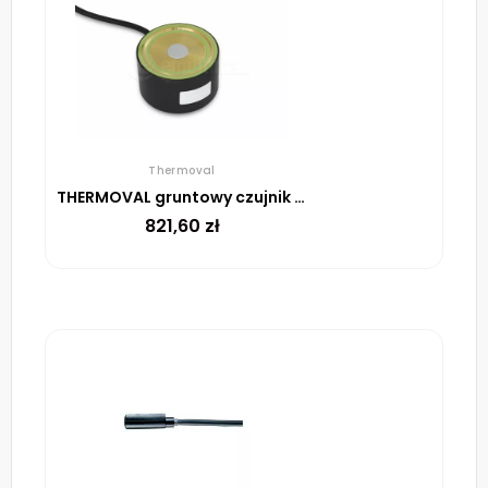
Thermoval
THERMOVAL gruntowy czujnik śniegu i lodu ESF 524 001
821,60
zł