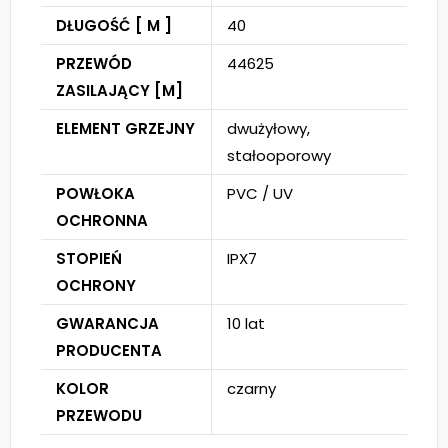
DŁUGOŚĆ [ M ]
40
PRZEWÓD
44625
ZASILAJĄCY [M]
ELEMENT GRZEJNY
dwużyłowy,
stałooporowy
POWŁOKA
PVC / UV
OCHRONNA
STOPIEŃ
IPX7
OCHRONY
GWARANCJA
10 lat
PRODUCENTA
KOLOR
czarny
PRZEWODU