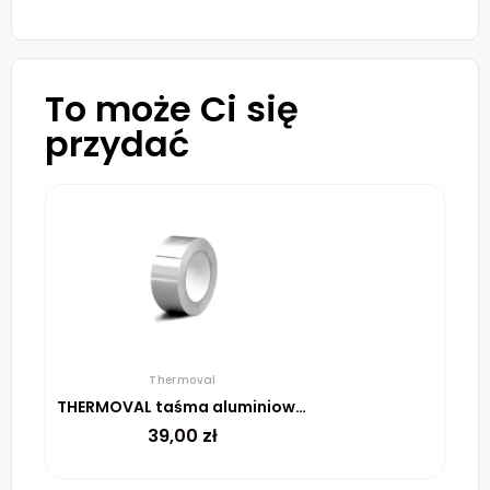
To może Ci się
przydać
Thermoval
THERMOVAL taśma aluminiowa samoprzylepna, 48 mm, rolka 45 m
39,00
zł