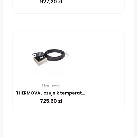
927,20
zł
Thermoval
THERMOVAL czujnik temperatury i wilgoci TFF 524 002
725,60
zł