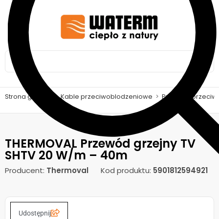
Strona główna
>
Kable przeciwoblodzeniowe
>
Przewód przeciw
THERMOVAL Przewód grzejny TV
SHTV 20 W/m – 40m
Producent:
Thermoval
Kod produktu:
5901812594921
Udostępnij