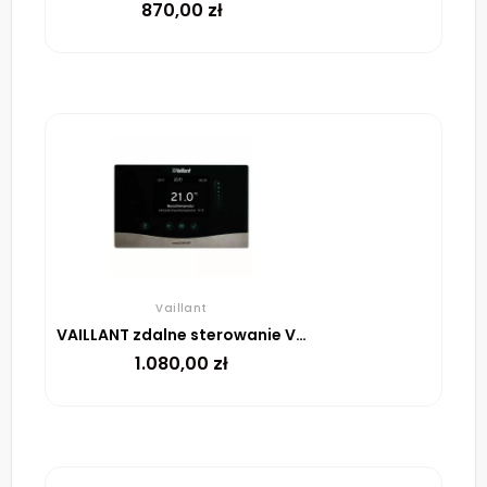
870,00
zł
Vaillant
VAILLANT zdalne sterowanie VR 92f do regulatora radiowego VRC 720f sensoCOMFORT
1.080,00
zł