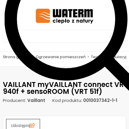
Strona główna
>
Ogrzewanie pomieszczeń
>
Technika regulacyj
VAILLANT myVAILLANT connect VR
940f + sensoROOM (VRT 51f)
Producent:
Vaillant
Kod produktu:
0010037342-1-1
Udostępnij