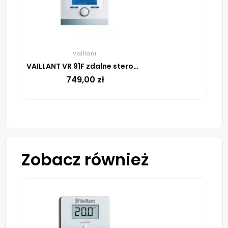
Vaillant
VAILLANT VR 91F zdalne sterowanie bezprzewodowe do regulatora multiMATIC 700f ze złączem eBUS
749,00
zł
Zobacz również