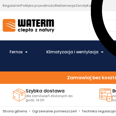
Regulamin
Polityka prywatności
Reklamacje
Zwroty
Kontakt
Fernox
Klimatyzacja i wentylacja
Zamawiaj bez kosztó
Szybka dostawa
B
dla zamówień złożonych do
n
godz. 14.00
z
Strona główna
>
Ogrzewanie pomieszczeń
>
Technika regulacyj