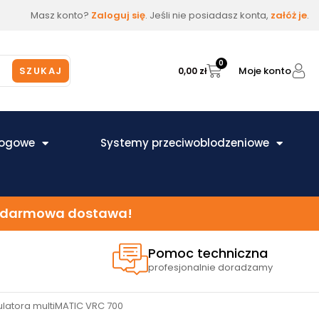
Masz konto?
Zaloguj się
. Jeśli nie posiadasz konta,
załóż je
.
0
Moje konto
SZUKAJ
0,00
zł
łogowe
Systemy przeciwoblodzeniowe
 – darmowa dostawa!
Pomoc techniczna
profesjonalnie doradzamy
latora multiMATIC VRC 700