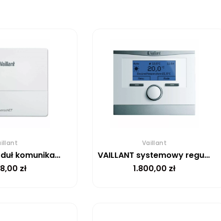
illant
Vaillant
VAILLANT moduł komunikacji internetowej sensoNET VR 921
VAILLANT systemowy regulator pogodowy mutliMATIC VRC 700/4f (bezprzewodowy)
98,00
zł
1.800,00
zł