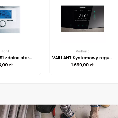
illant
Vaillant
VAILLANT VR 91 zdalne sterowanie do regulatora multiMATIC 700 ze złączem eBUS
VAILLANT Systemowy regulator pogodowy VRC 720f sensoCOMFORT (bezprzewodowy)
5,00
zł
1.699,00
zł