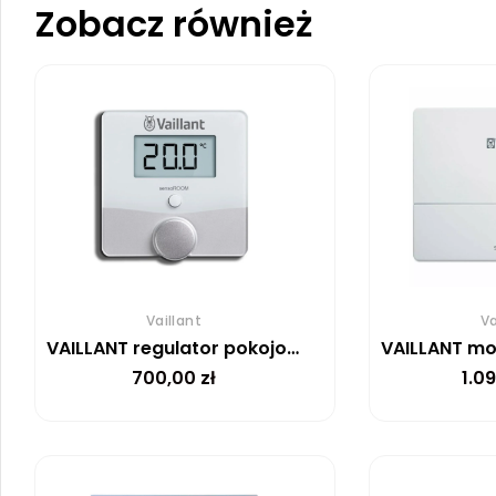
Zobacz również
Vaillant
Va
VAILLANT regulator pokojowy sensoROOM VRT 51f
700,00
zł
1.0