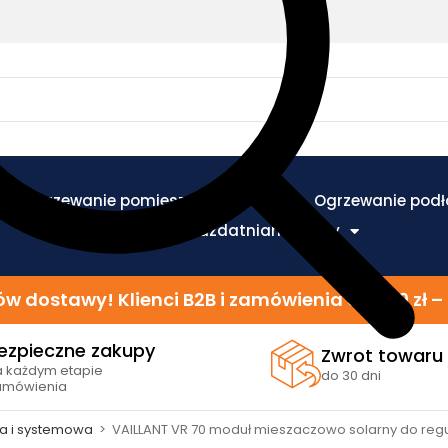
Ogrzewanie pomieszczeń
Ogrzewanie pod
Ogrzewanie i uzdatnianie wody
w dostawy! Klienci B2B i zamówienia od 299 zł
ezpieczne zakupy
Zwrot towaru
a każdym etapie
do 30 dni
amówienia
na i systemowa
>
VAILLANT VR 70 moduł mieszaczowo solarny do regu