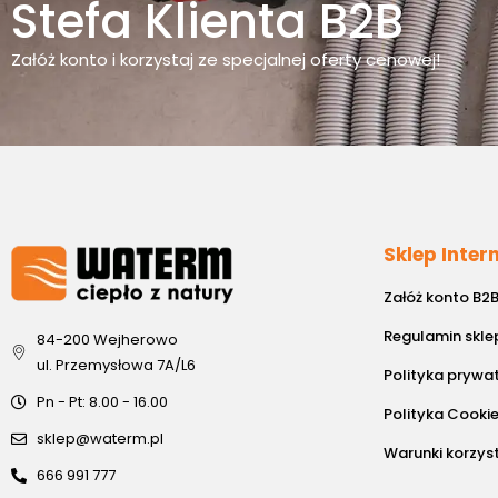
Stefa Klienta B2B
Załóż konto i korzystaj ze specjalnej oferty cenowej!
Sklep Inte
Załóż konto B2
Regulamin skle
84-200 Wejherowo
ul. Przemysłowa 7A/L6
Polityka prywa
Pn - Pt: 8.00 - 16.00
Polityka Cooki
sklep@waterm.pl
Warunki korzys
666 991 777