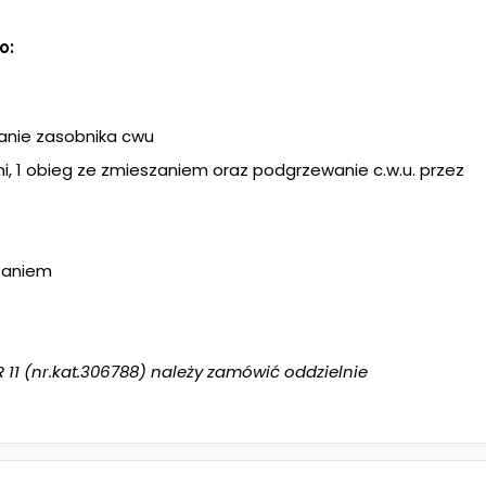
o:
wanie zasobnika cwu
ni, 1 obieg ze zmieszaniem oraz podgrzewanie c.w.u. przez
zaniem
R 11 (nr.kat.306788) należy zamówić oddzielnie