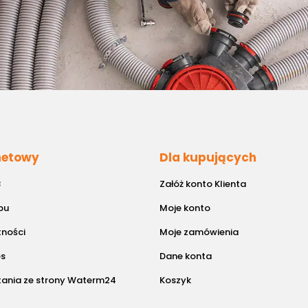
rnetowy
Dla kupujących
B
Załóż konto Klienta
pu
Moje konto
tności
Moje zamówienia
es
Dane konta
tania ze strony Waterm24
Koszyk