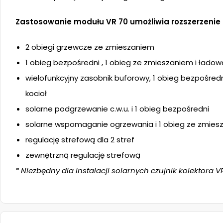
Zastosowanie modułu VR 70 umożliwia rozszerzenie 
2 obiegi grzewcze ze zmieszaniem
1 obieg bezpośredni , 1 obieg ze zmieszaniem i łado
wielofunkcyjny zasobnik buforowy, 1 obieg bezpośred
kocioł
solarne podgrzewanie c.w.u. i 1 obieg bezpośredni
solarne wspomaganie ogrzewania i 1 obieg ze zmies
regulację strefową dla 2 stref
zewnętrzną regulację strefową
* Niezbędny dla instalacji solarnych czujnik kolektora V