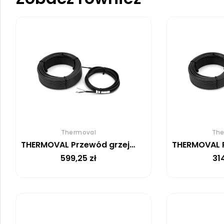
Thermoval
The
THERMOVAL Przewód grzejny TV SHTV 30 W/m – 49m
599,25
zł
31