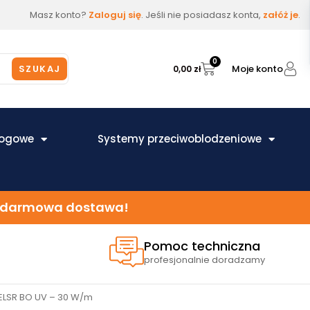
Masz konto?
Zaloguj się
. Jeśli nie posiadasz konta,
załóż je
.
0
Moje konto
SZUKAJ
0,00
zł
łogowe
Systemy przeciwoblodzeniowe
 – darmowa dostawa!
Pomoc techniczna
profesjonalnie doradzamy
ELSR BO UV – 30 W/m