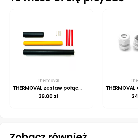
Thermoval
The
THERMOVAL zestaw połączeniowo-zakończeniowy do przewodów ELSR
39,00
zł
24
Zobacz również