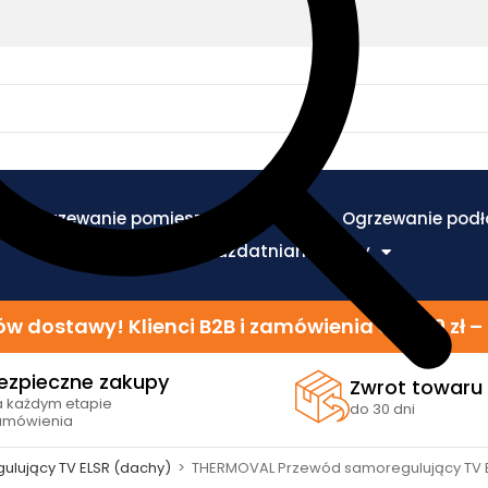
Ogrzewanie pomieszczeń
Ogrzewanie pod
Ogrzewanie i uzdatnianie wody
w dostawy! Klienci B2B i zamówienia od 299 zł
ezpieczne zakupy
Zwrot towaru
a każdym etapie
do 30 dni
amówienia
lujący TV ELSR (dachy)
>
THERMOVAL Przewód samoregulujący TV 