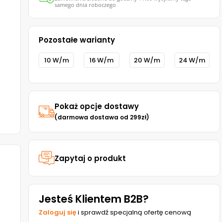
samego dnia roboczego
Pozostałe warianty
10 W/m
16 W/m
20 W/m
24 W/m
Pokaż opcje dostawy
(darmowa dostawa od 299zł)
Zapytaj o produkt
Jesteś Klientem B2B?
Zaloguj się
i sprawdź specjalną ofertę cenową