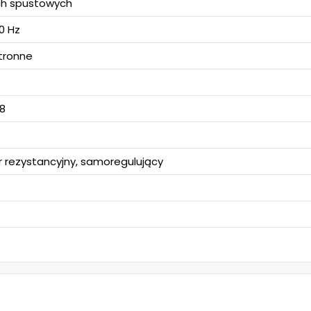
ch spustowych
0 Hz
tronne
 8
r rezystancyjny, samoregulujący