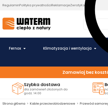
Regulamin
Polityka prywatności
Reklamacje
Zwroty
Kontakt
Fernox
Klimatyzacja i wentylacja
Zamawiaj bez kosztó
Szybka dostawa
B
dla zamówień złożonych do
n
godz. 14.00
z
Strona główna
>
Kable przeciwoblodzeniowe
>
Przewód samoregu