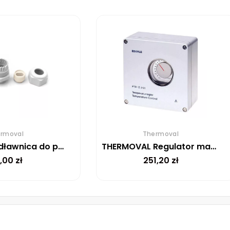
rmoval
Thermoval
THERMOVAL dławnica do przewodów samoregulujących ELSR
THERMOVAL Regulator manualny FTR-E 3121
,00
zł
251,20
zł