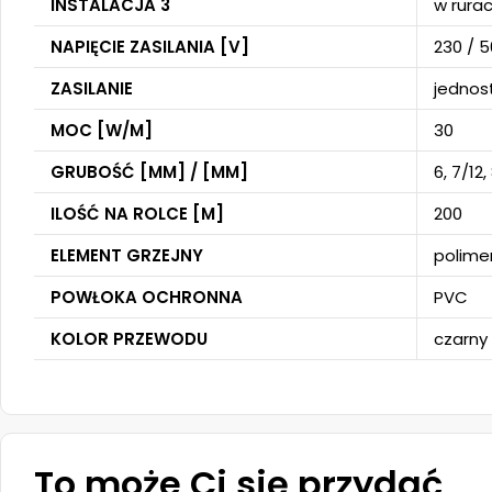
INSTALACJA 3
w rura
NAPIĘCIE ZASILANIA [V]
230 / 5
ZASILANIE
jednos
MOC [W/M]
30
GRUBOŚĆ [MM] / [MM]
6, 7/12,
ILOŚĆ NA ROLCE [M]
200
ELEMENT GRZEJNY
polime
POWŁOKA OCHRONNA
PVC
KOLOR PRZEWODU
czarny
To może Ci się przydać