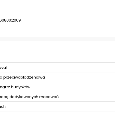
60800:2009.
val
a przeciwoblodzeniowa
nątrz budynków
mocą dedykowanych mocowań
ach