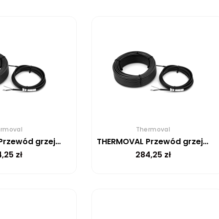
rmoval
Thermoval
THERMOVAL Przewód grzejny TV SHTV 30 W/m – 25m
THERMOVAL Przewód grzejny TV SHTV 30 W/m – 21m
4,25
zł
284,25
zł