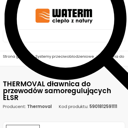
Strona główna
>
Systemy przeciwoblodzeniowe
>
Akcesoria do 
THERMOVAL dławnica do
przewodów samoregulujących
ELSR
Producent:
Thermoval
Kod produktu:
5901812591111