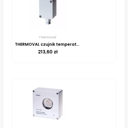
Thermoval
THERMOVAL czujnik temperatury do UTR, powietrzny, w puszce
213,60
zł