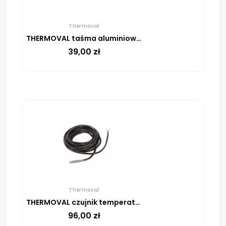
Thermoval
THERMOVAL taśma aluminiowa samoprzylepna, 48 mm, rolka 45 m
39,00
zł
Thermoval
THERMOVAL czujnik temperatury powietrza TFD 524 004
96,00
zł