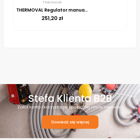
Thermoval
THERMOVAL Regulator manualny FTR-E 3121
251,20
zł
Stefa Klienta B2B
Załóż konto i korzystaj ze specjalnej oferty cenowej!
Dowiedz się więcej