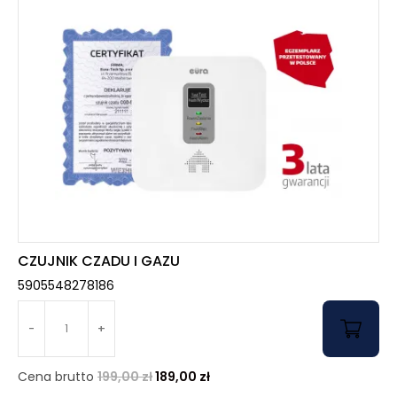
CZUJNIK CZADU I GAZU
5905548278186
-
+
Cena brutto
199,00
zł
189,00
zł