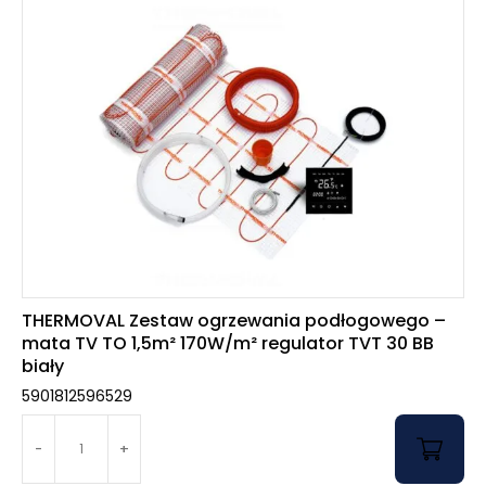
THERMOVAL Zestaw ogrzewania podłogowego –
mata TV TO 1,5m² 170W/m² regulator TVT 30 BB
biały
5901812596529
-
+