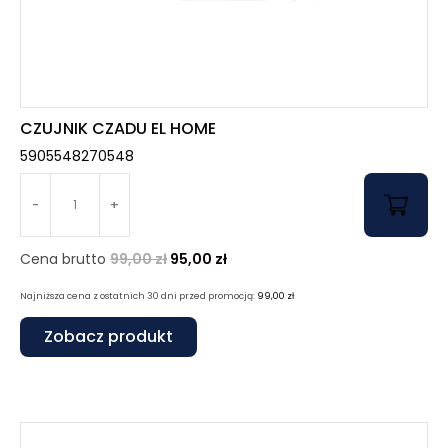
CZUJNIK CZADU EL HOME
5905548270548
-
+
Cena brutto
99,00
zł
95,00
zł
Najniższa cena z ostatnich 30 dni przed promocją:
99,00
zł
Zobacz produkt