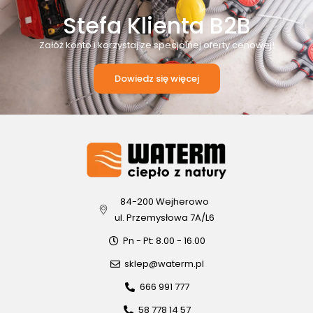
Stefa Klienta B2B
Załóż konto i korzystaj ze specjalnej oferty cenowej!
Dowiedz się więcej
84-200 Wejherowo
ul. Przemysłowa 7A/L6
Pn - Pt: 8.00 - 16.00
sklep@waterm.pl
666 991 777
58 778 14 57