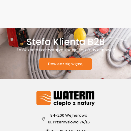
Stefa Klienta B2B
Załóż konto i korzystaj ze specjalnej oferty cenowej!
Dowiedz się więcej
84-200 Wejherowo
ul. Przemysłowa 7A/L6