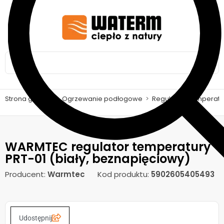
Strona główna
>
Ogrzewanie podłogowe
>
Regulatory temperatury
WARMTEC regulator temperatury
PRT-01 (biały, beznapięciowy)
Producent:
Warmtec
Kod produktu:
5902605405493
Udostępnij