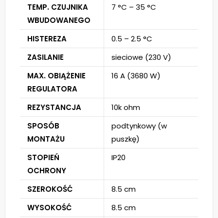
TEMP. CZUJNIKA
7 °C – 35 °C
WBUDOWANEGO
HISTEREZA
0.5 – 2.5 °C
ZASILANIE
sieciowe (230 V)
MAX. OBIĄŻENIE
16 A (3680 W)
REGULATORA
REZYSTANCJA
10k ohm
SPOSÓB
podtynkowy (w
MONTAŻU
puszkę)
STOPIEŃ
IP20
OCHRONY
SZEROKOŚĆ
8.5 cm
WYSOKOŚĆ
8.5 cm