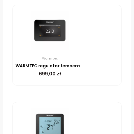
Warmtec
WARMTEC regulator temperatury XTS (czarny, beznapięciowy)
699,00
zł