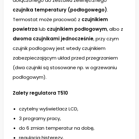
dołączonego do zestawu zewnętrznego
czujnika temperatury (podłogowego)
.
Termostat może pracować z
czujnikiem
powietrza
lub
czujnikiem podłogowym
, albo z
dwoma czujnikami jednocześnie
, przy czym
czujnik podłogowy jest wtedy czujnikiem
zabezpieczającym układ przed przegrzaniem
(dwa czujniki są stosowane np. w ogrzewaniu
podłogowym).
Zalety regulatora T510
czytelny wyświetlacz LCD,
3 programy pracy,
do 6 zmian temperatur na dobę,
regulacja histerezy,