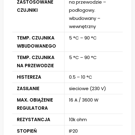
ZASTOSOWANE
na przewodzie –
CZUJNIKI
podłogowy.
wbudowany –
wewnętrzny
TEMP. CZUJNIKA
5 °C – 90 °C
WBUDOWANEGO
TEMP. CZUJNIKA
5 °C – 90 °C
NA PRZEWODZIE
HISTEREZA
0.5 – 10 °C
ZASILANIE
sieciowe (230 V)
MAX. OBIĄŻENIE
16 A / 3600 W
REGULATORA
REZYSTANCJA
10k ohm
STOPIEŃ
IP20