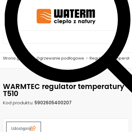
Strona główna
>
Ogrzewanie podłogowe
>
Regulatory temperatury
WARMTEC regulator temperatury
T510
Kod produktu:
5902605400207
Udostępnij