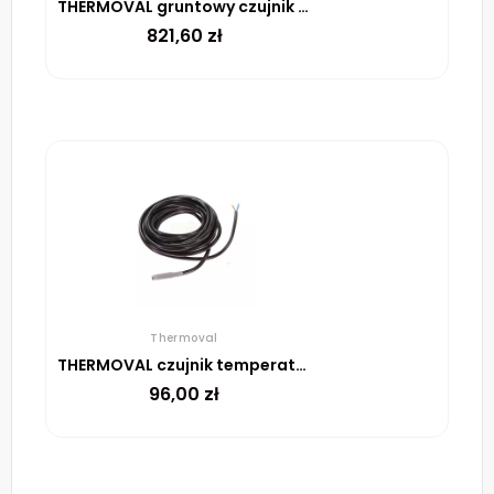
THERMOVAL gruntowy czujnik śniegu i lodu ESF 524 001
821,60
zł
Thermoval
THERMOVAL czujnik temperatury powietrza TFD 524 004
96,00
zł