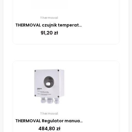
Thermoval
THERMOVAL czujnik temperatury do UTR, przewód 1,5 mb
91,20
zł
Thermoval
THERMOVAL Regulator manualny UTR 60
484,80
zł