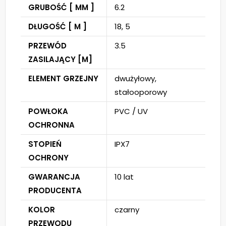
GRUBOŚĆ [ MM ]
6.2
DŁUGOŚĆ [ M ]
18, 5
PRZEWÓD
3.5
ZASILAJĄCY [M]
ELEMENT GRZEJNY
dwużyłowy,
stałooporowy
POWŁOKA
PVC / UV
OCHRONNA
STOPIEŃ
IPX7
OCHRONY
GWARANCJA
10 lat
PRODUCENTA
KOLOR
czarny
PRZEWODU