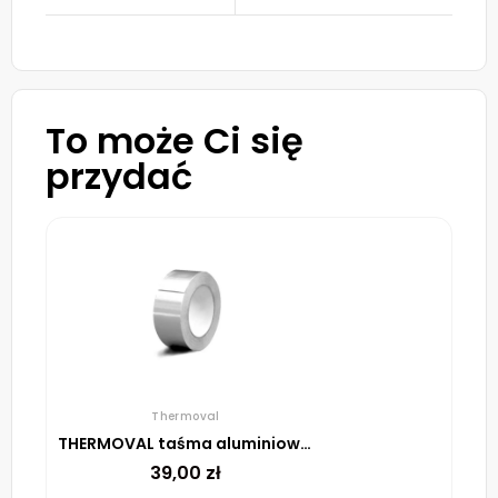
To może Ci się
przydać
Thermoval
THERMOVAL taśma aluminiowa samoprzylepna, 48 mm, rolka 45 m
39,00
zł