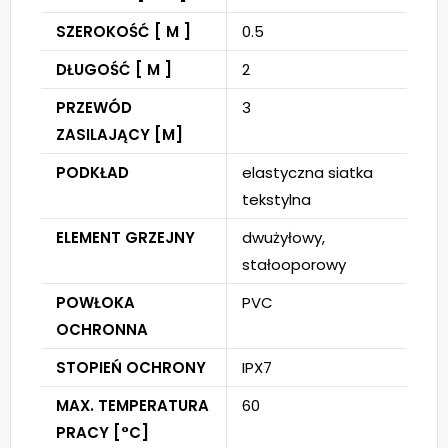
SZEROKOŚĆ [ M ]
0.5
DŁUGOŚĆ [ M ]
2
PRZEWÓD
3
ZASILAJĄCY [M]
PODKŁAD
elastyczna siatka
tekstylna
ELEMENT GRZEJNY
dwużyłowy,
stałooporowy
POWŁOKA
PVC
OCHRONNA
STOPIEŃ OCHRONY
IPX7
MAX. TEMPERATURA
60
PRACY [°C]