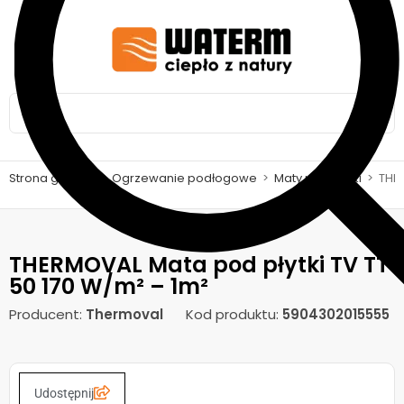
Strona główna
>
Ogrzewanie podłogowe
>
Maty pod płytki
>
THER
THERMOVAL Mata pod płytki TV TT
50 170 W/m² – 1m²
Producent:
Thermoval
Kod produktu:
5904302015555
Udostępnij