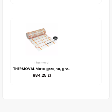
Thermoval
THERMOVAL Mata grzejna, grzewcza, elektryczna pod płytki TV TO 50 170 W/m² – 8m²
884,25
zł