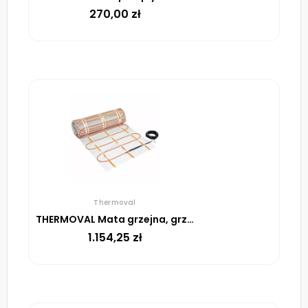
270,00
zł
Thermoval
THERMOVAL Mata grzejna, grzewcza, elektryczna pod płytki TV TO 50 150 W/m² – 10m²
1.154,25
zł