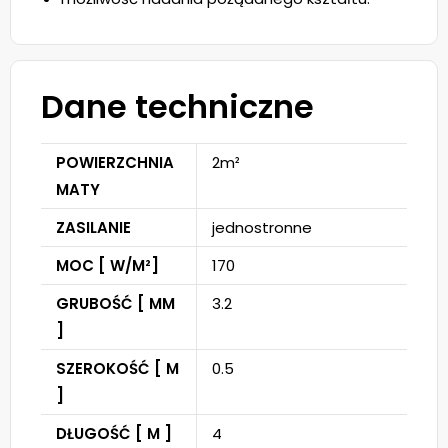
Dane techniczne
POWIERZCHNIA
2m²
MATY
ZASILANIE
jednostronne
MOC [ W/M²]
170
GRUBOŚĆ [ MM
3.2
]
SZEROKOŚĆ [ M
0.5
]
DŁUGOŚĆ [ M ]
4