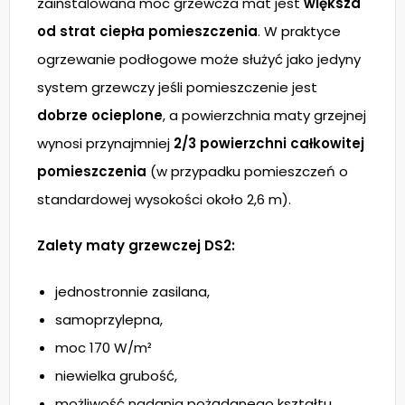
zainstalowana moc grzewcza mat jest
większa
od strat ciepła pomieszczenia
. W praktyce
ogrzewanie podłogowe może służyć jako jedyny
system grzewczy jeśli pomieszczenie jest
dobrze ocieplone
, a powierzchnia maty grzejnej
wynosi przynajmniej
2/3 powierzchni całkowitej
pomieszczenia
(w przypadku pomieszczeń o
standardowej wysokości około 2,6 m).
Zalety maty grzewczej DS2:
jednostronnie zasilana,
samoprzylepna,
moc 170 W/m²
niewielka grubość,
możliwość nadania pożądanego kształtu.