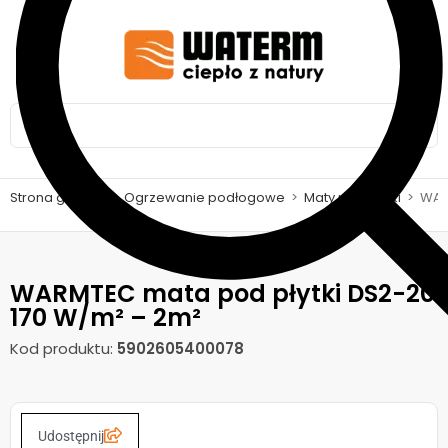
Strona główna
>
Ogrzewanie podłogowe
>
Maty pod płytki
>
WAR
WARMTEC mata pod płytki DS2-20
170 W/m² – 2m²
Kod produktu:
5902605400078
Udostępnij