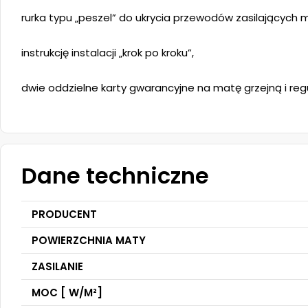
rurka typu „peszel” do ukrycia przewodów zasilających m
instrukcję instalacji „krok po kroku”,
dwie oddzielne karty gwarancyjne na matę grzejną i reg
Dane techniczne
PRODUCENT
POWIERZCHNIA MATY
ZASILANIE
MOC [ W/M²]