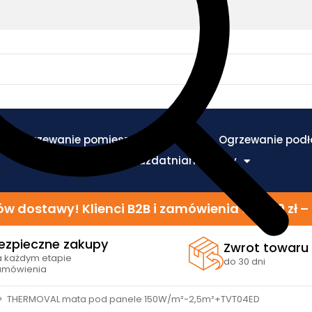
Ogrzewanie pomieszczeń
Ogrzewanie pod
Ogrzewanie i uzdatnianie wody
w dostawy! Klienci B2B i zamówienia od 299 zł
ezpieczne zakupy
Zwrot towaru
a każdym etapie
do 30 dni
amówienia
>
THERMOVAL mata pod panele 150W/m²-2,5m²+TVT04ED