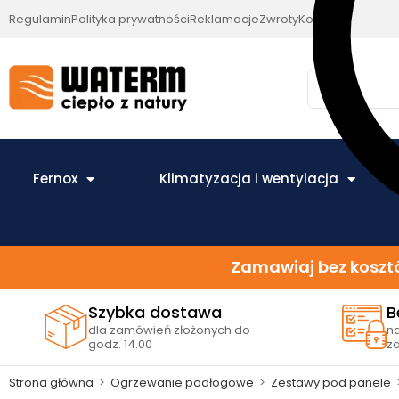
Regulamin
Polityka prywatności
Reklamacje
Zwroty
Kontakt
Fernox
Klimatyzacja i wentylacja
Zamawiaj bez kosztó
Szybka dostawa
B
dla zamówień złożonych do
n
godz. 14.00
z
Strona główna
>
Ogrzewanie podłogowe
>
Zestawy pod panele