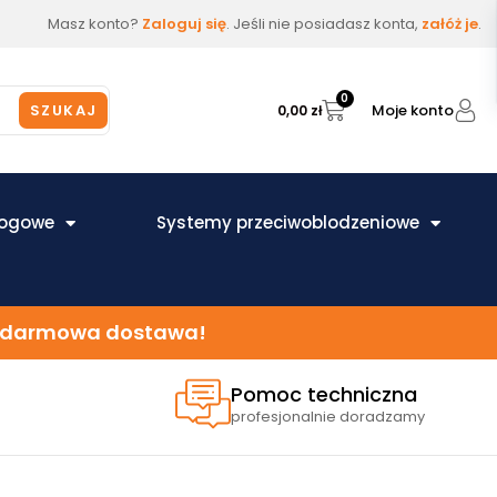
Masz konto?
Zaloguj się
. Jeśli nie posiadasz konta,
załóż je
.
0
Moje konto
SZUKAJ
0,00
zł
łogowe
Systemy przeciwoblodzeniowe
 – darmowa dostawa!
Pomoc techniczna
profesjonalnie doradzamy