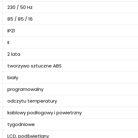
230 / 50 Hz
85 / 85 / 16
IP21
II
2 lata
tworzywo sztuczne ABS
biały
programowalny
odczytu temperatury
kablowy podłogowy i powietrzny
tygodniowe
LCD, podświetlany