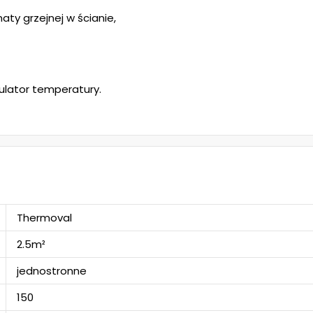
aty grzejnej w ścianie,
ulator temperatury.
Thermoval
2.5m²
jednostronne
150