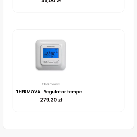
36,00
zł
Thermoval
THERMOVAL Regulator temperatury TVT 04 ED Biały
279,20
zł