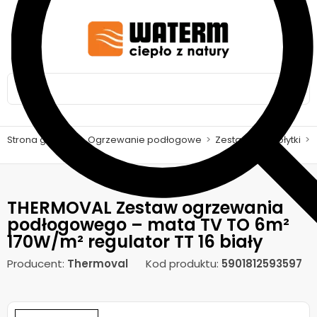
Strona główna
>
Ogrzewanie podłogowe
>
Zestawy pod płytki
>
THERMOVAL Zestaw ogrzewania
podłogowego – mata TV TO 6m²
170W/m² regulator TT 16 biały
Producent:
Thermoval
Kod produktu:
5901812593597