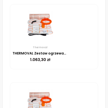
Thermoval
THERMOVAL Zestaw ogrzewania podłogowego – mata TV TO 8m² 170W/m² regulator TT 16 biały
1.063,30
zł