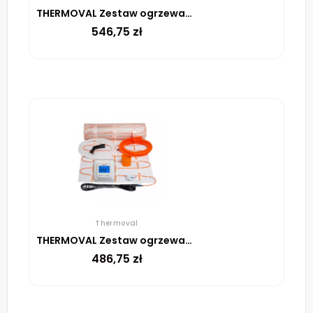
THERMOVAL Zestaw ogrzewania podłogowego – mata TV TO 2m² 170W/m² regulator TVT 04 ED biały
546,75
zł
Thermoval
THERMOVAL Zestaw ogrzewania podłogowego – mata TV TO 1,5m² 170W/m² regulator TVT 04 ED biały
486,75
zł