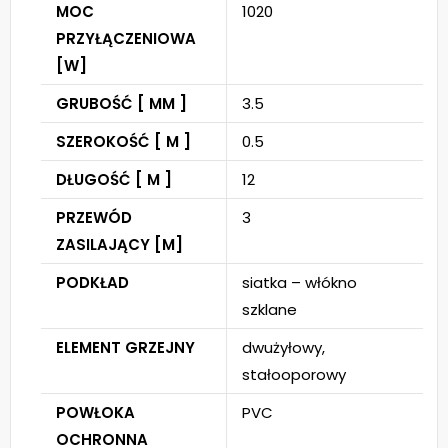
MOC
1020
PRZYŁĄCZENIOWA
[W]
GRUBOŚĆ [ MM ]
3.5
SZEROKOŚĆ [ M ]
0.5
DŁUGOŚĆ [ M ]
12
PRZEWÓD
3
ZASILAJĄCY [M]
PODKŁAD
siatka – włókno
szklane
ELEMENT GRZEJNY
dwużyłowy,
stałooporowy
POWŁOKA
PVC
OCHRONNA