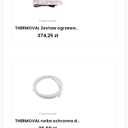
Thermoval
THERMOVAL Zestaw ogrzewania podłogowego – mata TV TO 1m² 170W/m² regulator TT 16 biały
374,25
zł
Thermoval
THERMOVAL rurka ochronna do czujnika podłogowego