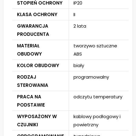
STOPIEŃ OCHRONY
IP20
KLASA OCHRONY
II
GWARANCJA
2 lata
PRODUCENTA
MATERIAŁ
tworzywo sztuczne
OBUDOWY
ABS
KOLOR OBUDOWY
biały
RODZAJ
programowalny
STEROWANIA
PRACA NA
odczytu temperatury
PODSTAWIE
WYPOSAŻONY W
kablowy podłogowy i
CZUJNIKI
powietrzny