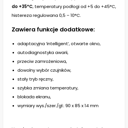
do +35°C
, temperatury podłogi od +5 do +45°C,
histereza regulowana 0,5 – 10°C.
Zawiera funkcje dodatkowe:
adaptacyjna ’intelligent’, otwarte okno,
autodiagnostyka awarii,
przeciw zamrożeniowa,
dowolny wybór czujników,
stały tryb ręczny,
szybka zmiana temperatury,
blokada ekranu,
wymiary wys./szer./gł.: 90 x 85 x 14 mm