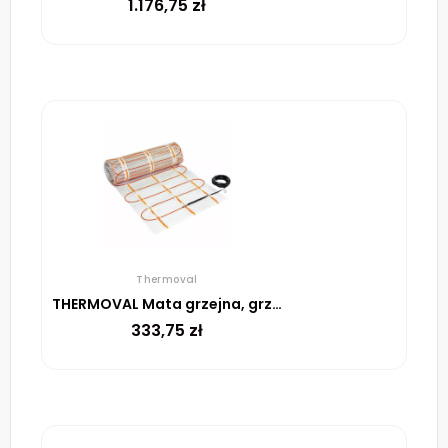
1.176,75
zł
Thermoval
THERMOVAL Mata grzejna, grzewcza, elektryczna pod płytki TV TO 50 170 W/m² – 2m²
333,75
zł