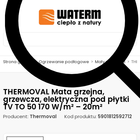
Strona główna
>
Ogrzewanie podłogowe
>
Maty pod płytki
>
THER
THERMOVAL Mata grzejna,
grzewcza, elektryczna pod płytki
TV TO 50 170 W/m² – 20m²
Producent:
Thermoval
Kod produktu:
5901812592712