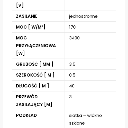
[V]
ZASILANIE
jednostronne
MOC [ W/M²]
170
MOC
3400
PRZYŁĄCZENIOWA
[W]
GRUBOŚĆ [ MM ]
3.5
SZEROKOŚĆ [ M ]
0.5
DŁUGOŚĆ [ M ]
40
PRZEWÓD
3
ZASILAJĄCY [M]
PODKŁAD
siatka – włókno
szklane