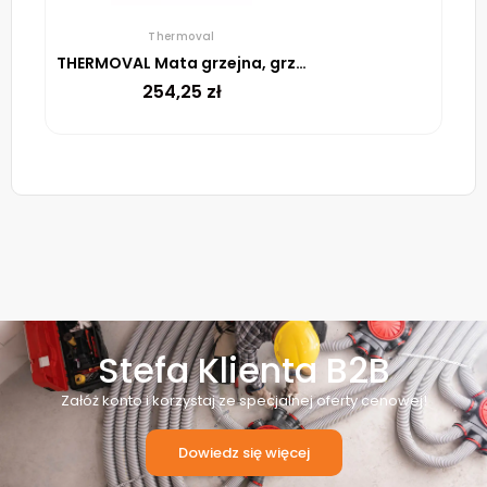
Thermoval
THERMOVAL Mata grzejna, grzewcza, elektryczna pod płytki TV TO 50 170 W/m² – 1,5m²
254,25
zł
Stefa Klienta B2B
Załóż konto i korzystaj ze specjalnej oferty cenowej!
Dowiedz się więcej