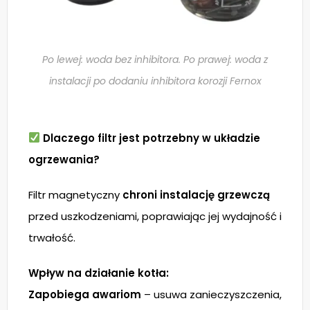
Po lewej: woda bez inhibitora. Po prawej: woda z
instalacji po dodaniu inhibitora korozji Fernox
Dlaczego filtr jest potrzebny w układzie
ogrzewania?
Filtr magnetyczny
chroni instalację grzewczą
przed uszkodzeniami, poprawiając jej wydajność i
trwałość.
Wpływ na działanie kotła:
Zapobiega awariom
– usuwa zanieczyszczenia,