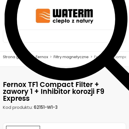
Strona główna
>
Fernox
>
Filtry magnetyczne
>
Fernox TF1 Compact 
Fernox TF1 Compact Filter +
zawory 1 + Inhibitor korozji F9
Express
Kod produktu:
62151-W1-3