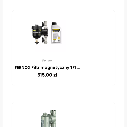
Fernox
FERNOX Filtr magnetyczny TF1 Compact Filter 3/4″ + Inhibitor F9
515,00
zł