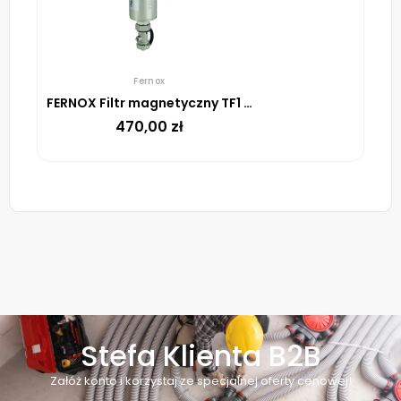
Fernox
FERNOX Filtr magnetyczny TF1 Omega Filter 1″
470,00
zł
Stefa Klienta B2B
Załóż konto i korzystaj ze specjalnej oferty cenowej!