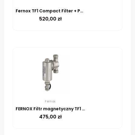
Fernox TF1 Compact Filter + Power Cleaner F8 + Inhibitor korozji F9
520,00
zł
Fernox
FERNOX Filtr magnetyczny TF1 Omega Filter 22 mm
475,00
zł