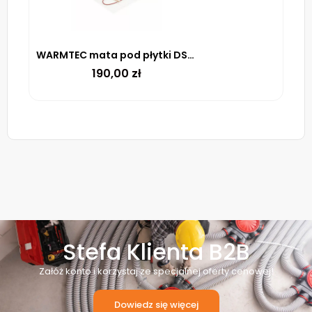
WARMTEC mata pod płytki DS2-10 170 W/m² – 1m²
190,00
zł
Stefa Klienta B2B
Załóż konto i korzystaj ze specjalnej oferty cenowej!
Dowiedz się więcej