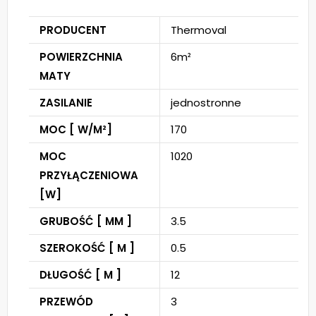
PRODUCENT
Thermoval
POWIERZCHNIA
6m²
MATY
ZASILANIE
jednostronne
MOC [ W/M²]
170
MOC
1020
PRZYŁĄCZENIOWA
[W]
GRUBOŚĆ [ MM ]
3.5
SZEROKOŚĆ [ M ]
0.5
DŁUGOŚĆ [ M ]
12
PRZEWÓD
3