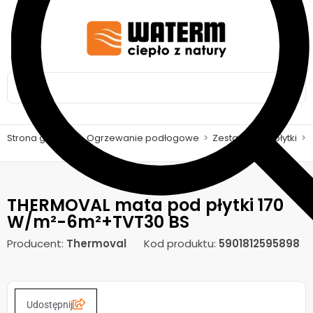
Strona główna
>
Ogrzewanie podłogowe
>
Zestawy pod płytki
>
THERMOVAL mata pod płytki 170
W/m²-6m²+TVT30 BS
Producent:
Thermoval
Kod produktu:
5901812595898
Udostępnij