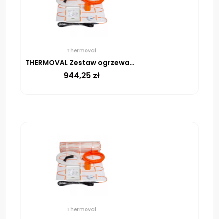
Thermoval
THERMOVAL Zestaw ogrzewania podłogowego – mata TV TO 6m² 170W/m² regulator TT 16 biały
944,25
zł
Thermoval