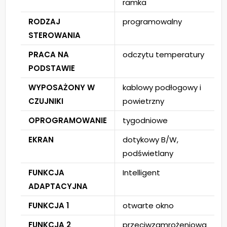
ramka
RODZAJ
programowalny
STEROWANIA
PRACA NA
odczytu temperatury
PODSTAWIE
WYPOSAŻONY W
kablowy podłogowy i
CZUJNIKI
powietrzny
OPROGRAMOWANIE
tygodniowe
EKRAN
dotykowy B/W,
podświetlany
FUNKCJA
Intelligent
ADAPTACYJNA
FUNKCJA 1
otwarte okno
FUNKCJA 2
przeciwzamrożeniowa