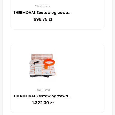
Thermoval
THERMOVAL Zestaw ogrzewania podłogowego – mata TV TO 3m² 170W/m² regulator TVT 04 ED biały
696,75
zł
Thermoval
THERMOVAL Zestaw ogrzewania podłogowego – mata TV TO 10m² 170W/m² regulator TT 16 biały
1.322,30
zł