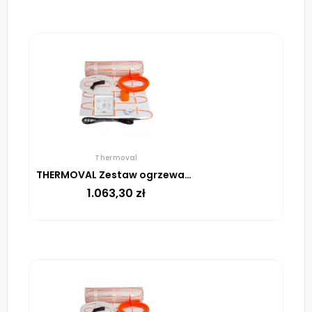
Thermoval
THERMOVAL Zestaw ogrzewania podłogowego – mata TV TO 8m² 170W/m² regulator TT 16 biały
1.063,30
zł