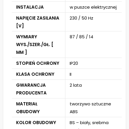
INSTALACJA
w puszce elektrycznej
NAPIĘCIE ZASILANIA
230 / 50 Hz
[V]
WYMIARY
87 / 85 / 14
WYS./SZER./GŁ. [
MM ]
STOPIEŃ OCHRONY
IP20
KLASA OCHRONY
II
GWARANCJA
2 lata
PRODUCENTA
MATERIAŁ
tworzywo sztuczne
OBUDOWY
ABS
KOLOR OBUDOWY
BS – biały, srebrna