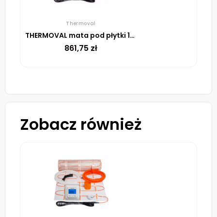
Thermoval
THERMOVAL mata pod płytki 170 W/m²-4m²+TVT30 CM
861,75
zł
Zobacz również