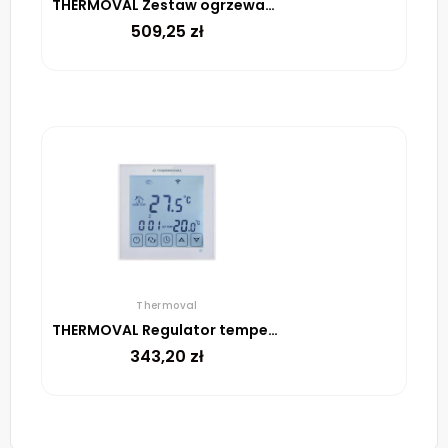
THERMOVAL Zestaw ogrzewania podłogowego – mata TV TO 2m² 170W/m² regulator TT 16 biały
509,25
zł
Thermoval
THERMOVAL Regulator temperatury TVT 31 WiFi Biały
343,20
zł