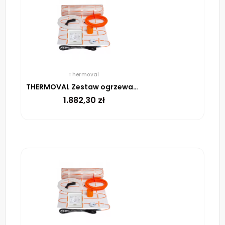
Thermoval
THERMOVAL Zestaw ogrzewania podłogowego – mata TV TO 15m² 170W/m² regulator TT 16 biały
1.882,30
zł