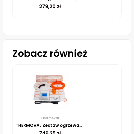
279,20
zł
Zobacz również
Thermoval
THERMOVAL Zestaw ogrzewania podłogowego – mata TV TO 3,5m² 170W/m² regulator TVT 04 ED biały
749,25
zł