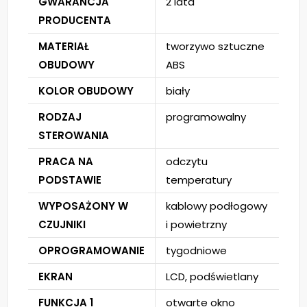
GWARANCJA
2 lata
PRODUCENTA
MATERIAŁ
tworzywo sztuczne
OBUDOWY
ABS
KOLOR OBUDOWY
biały
RODZAJ
programowalny
STEROWANIA
PRACA NA
odczytu
PODSTAWIE
temperatury
WYPOSAŻONY W
kablowy podłogowy
CZUJNIKI
i powietrzny
OPROGRAMOWANIE
tygodniowe
EKRAN
LCD, podświetlany
FUNKCJA 1
otwarte okno