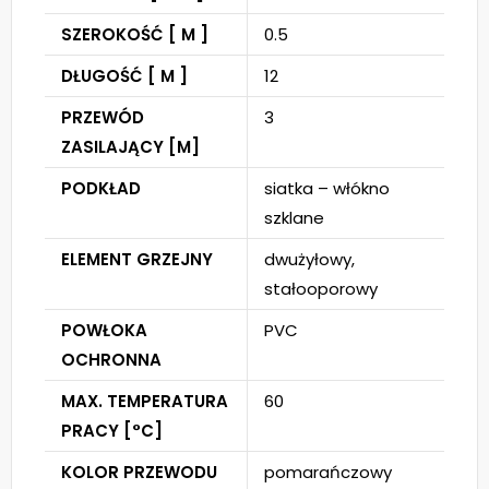
SZEROKOŚĆ [ M ]
0.5
DŁUGOŚĆ [ M ]
12
PRZEWÓD
3
ZASILAJĄCY [M]
PODKŁAD
siatka – włókno
szklane
ELEMENT GRZEJNY
dwużyłowy,
stałooporowy
POWŁOKA
PVC
OCHRONNA
MAX. TEMPERATURA
60
PRACY [°C]
KOLOR PRZEWODU
pomarańczowy