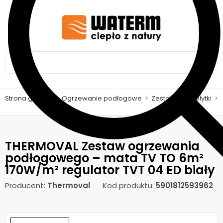
Strona główna
>
Ogrzewanie podłogowe
>
Zestawy pod płytki
>
THERMOVAL Zestaw ogrzewania
podłogowego – mata TV TO 6m²
170W/m² regulator TVT 04 ED biały
Producent:
Thermoval
Kod produktu:
5901812593962