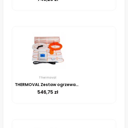
Thermoval
THERMOVAL Zestaw ogrzewania podłogowego – mata TV TO 2m² 170W/m² regulator TVT 04 ED biały
546,75
zł