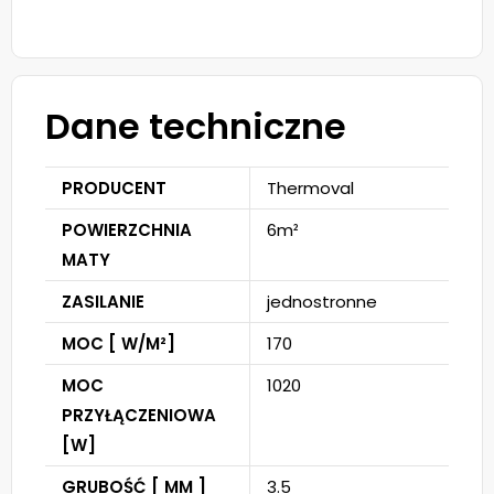
Dane techniczne
PRODUCENT
Thermoval
POWIERZCHNIA
6m²
MATY
ZASILANIE
jednostronne
MOC [ W/M²]
170
MOC
1020
PRZYŁĄCZENIOWA
[W]
GRUBOŚĆ [ MM ]
3.5