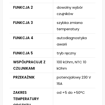
FUNKCJA 2
dowolny wybór
czujników
FUNKCJA 3
szybka zmiana
temperatury
FUNKCJA 4
autodiagnostyka
awarii
FUNKCJA 5
tryb ręczny
WSPÓŁPRACUJE Z
100 kOhm, NTC 10
CZUJNIKAMI
kOhm
PRZEKAŹNIK
potencjałowy 230 V
16A
ZAKRES
od +5 do +50°C
TEMPERATURY