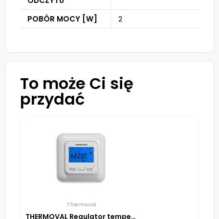
ODCZYTU
POBÓR MOCY [W]
2
To może Ci się
przydać
Thermoval
THERMOVAL Regulator temperatury TVT 04 ED Biały