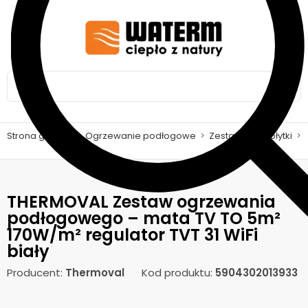
Strona główna
>
Ogrzewanie podłogowe
>
Zestawy pod płytki
>
THERMOVAL Zestaw ogrzewania
podłogowego – mata TV TO 5m²
170W/m² regulator TVT 31 WiFi
biały
Producent:
Thermoval
Kod produktu:
5904302013933