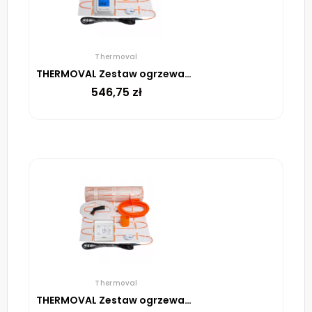
Thermoval
THERMOVAL Zestaw ogrzewania podłogowego – mata TV TO 2m² 170W/m² regulator TVT 04 ED biały
546,75
zł
Thermoval
THERMOVAL Zestaw ogrzewania podłogowego – mata TV TO 10m² 170W/m² regulator TT 16 biały