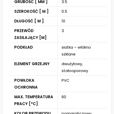
GRUBOŚĆ [ MM ]
3.5
SZEROKOŚĆ [ M ]
0.5
DŁUGOŚĆ [ M ]
10
PRZEWÓD
3
ZASILAJĄCY [M]
PODKŁAD
siatka – włókno
szklane
ELEMENT GRZEJNY
dwużyłowy,
stałooporowy
POWŁOKA
PVC
OCHRONNA
MAX. TEMPERATURA
60
PRACY [°C]
KOLOR PRZEWODU
pomarańczowy