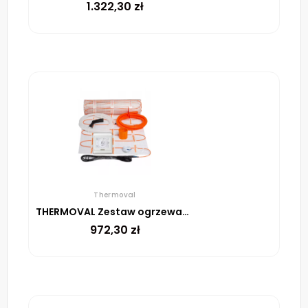
1.322,30
zł
Thermoval
THERMOVAL Zestaw ogrzewania podłogowego – mata TV TO 7m² 170W/m² regulator TT 16 biały
972,30
zł