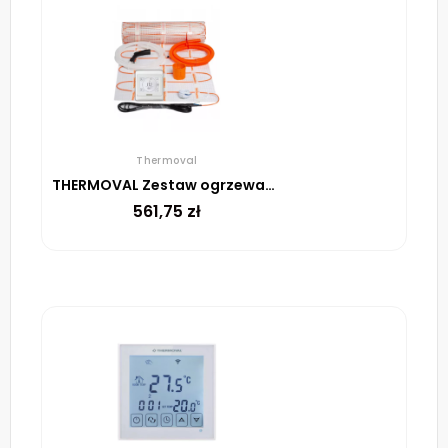
Thermoval
THERMOVAL Zestaw ogrzewania podłogowego – mata TV TO 2,5m² 170W/m² regulator TT 16 biały
561,75
zł