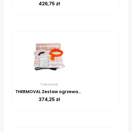
426,75
zł
Thermoval
THERMOVAL Zestaw ogrzewania podłogowego – mata TV TO 1m² 170W/m² regulator TT 16 biały
374,25
zł