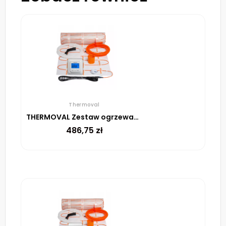
Thermoval
THERMOVAL Zestaw ogrzewania podłogowego – mata TV TO 1,5m² 170W/m² regulator TVT 04 ED biały
486,75
zł