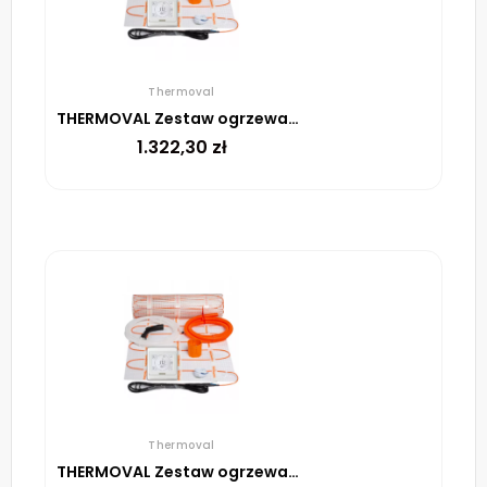
Thermoval
THERMOVAL Zestaw ogrzewania podłogowego – mata TV TO 10m² 170W/m² regulator TT 16 biały
1.322,30
zł
Thermoval
THERMOVAL Zestaw ogrzewania podłogowego – mata TV TO 1,5m² 170W/m² regulator TT 16 biały426,75