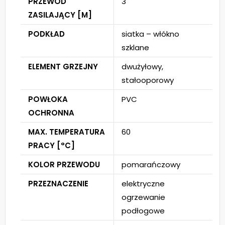
PRZEWÓD
3
ZASILAJĄCY [M]
PODKŁAD
siatka – włókno
szklane
ELEMENT GRZEJNY
dwużyłowy,
stałooporowy
POWŁOKA
PVC
OCHRONNA
MAX. TEMPERATURA
60
PRACY [°C]
KOLOR PRZEWODU
pomarańczowy
PRZEZNACZENIE
elektryczne
ogrzewanie
podłogowe