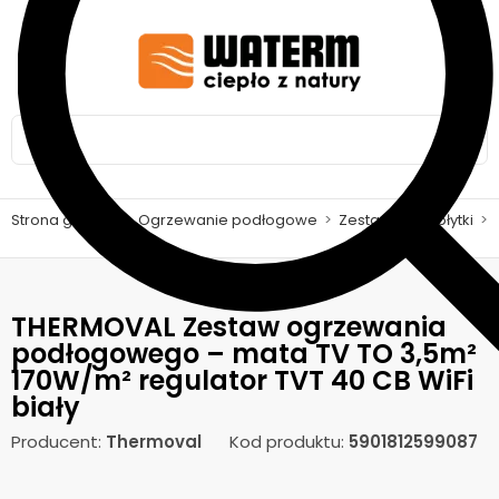
Strona główna
>
Ogrzewanie podłogowe
>
Zestawy pod płytki
>
THERMOVAL Zestaw ogrzewania
podłogowego – mata TV TO 3,5m²
170W/m² regulator TVT 40 CB WiFi
biały
Producent:
Thermoval
Kod produktu:
5901812599087