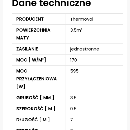
Dane techniczne
PRODUCENT
Thermoval
POWIERZCHNIA
3.5m²
MATY
ZASILANIE
jednostronne
MOC [ W/M²]
170
MOC
595
PRZYŁĄCZENIOWA
[W]
GRUBOŚĆ [ MM ]
3.5
SZEROKOŚĆ [ M ]
0.5
DŁUGOŚĆ [ M ]
7