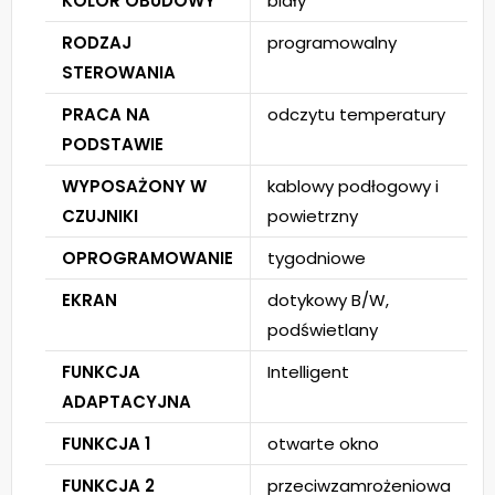
KOLOR OBUDOWY
biały
RODZAJ
programowalny
STEROWANIA
PRACA NA
odczytu temperatury
PODSTAWIE
WYPOSAŻONY W
kablowy podłogowy i
CZUJNIKI
powietrzny
OPROGRAMOWANIE
tygodniowe
EKRAN
dotykowy B/W,
podświetlany
FUNKCJA
Intelligent
ADAPTACYJNA
FUNKCJA 1
otwarte okno
FUNKCJA 2
przeciwzamrożeniowa