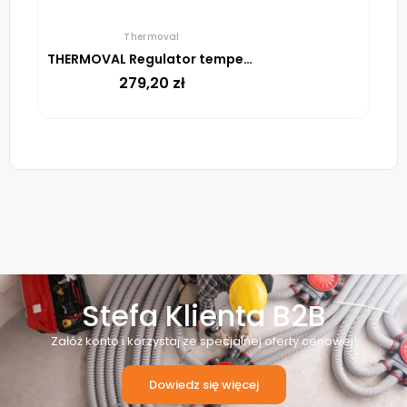
Thermoval
THERMOVAL Regulator temperatury TVT 04 ED Biały
279,20
zł
Stefa Klienta B2B
Załóż konto i korzystaj ze specjalnej oferty cenowej!
Dowiedz się więcej