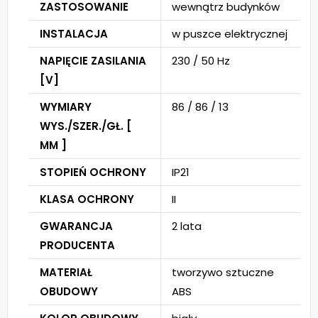
ZASTOSOWANIE
wewnątrz budynków
INSTALACJA
w puszce elektrycznej
NAPIĘCIE ZASILANIA
230 / 50 Hz
[V]
WYMIARY
86 / 86 / 13
WYS./SZER./GŁ. [
MM ]
STOPIEŃ OCHRONY
IP21
KLASA OCHRONY
II
GWARANCJA
2 lata
PRODUCENTA
MATERIAŁ
tworzywo sztuczne
OBUDOWY
ABS