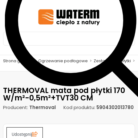
Strona główna
>
Ogrzewanie podłogowe
>
Zestawy pod płytki
>
THERMOVAL mata pod płytki 170
W/m²-0,5m²+TVT30 CM
Producent:
Thermoval
Kod produktu:
5904302013780
Udostępnij