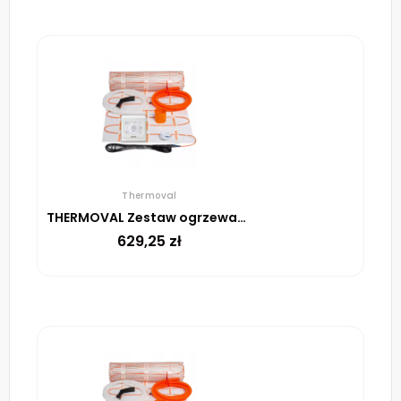
Thermoval
THERMOVAL Zestaw ogrzewania podłogowego – mata TV TO 3m² 170W/m² regulator TT 16 biały
629,25
zł