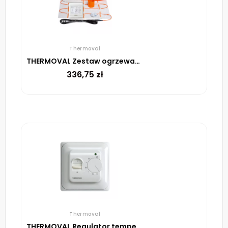
Thermoval
THERMOVAL Zestaw ogrzewania podłogowego – mata TV TO 0,5m² 170W/m² regulator TT 16 biały
336,75
zł
Thermoval
THERMOVAL Regulator temperatury TVM 05 Biały