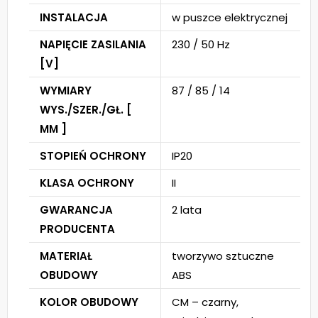
INSTALACJA
w puszce elektrycznej
NAPIĘCIE ZASILANIA
230 / 50 Hz
[V]
WYMIARY
87 / 85 / 14
WYS./SZER./GŁ. [
MM ]
STOPIEŃ OCHRONY
IP20
KLASA OCHRONY
II
GWARANCJA
2 lata
PRODUCENTA
MATERIAŁ
tworzywo sztuczne
OBUDOWY
ABS
KOLOR OBUDOWY
CM – czarny,