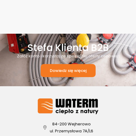
Stefa Klienta B2B
Załóż konto i korzystaj ze specjalnej oferty cenowej!
Dowiedz się więcej
84-200 Wejherowo
ul. Przemysłowa 7A/L6