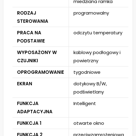
miedziana ramka
RODZAJ
programowalny
STEROWANIA
PRACA NA
odczytu temperatury
PODSTAWIE
WYPOSAŻONY W
kablowy podłogowy i
CZUJNIKI
powietrzny
OPROGRAMOWANIE
tygodniowe
EKRAN
dotykowy B/W,
podświetlany
FUNKCJA
Intelligent
ADAPTACYJNA
FUNKCJA 1
otwarte okno
FUNKCJA 2
przeciwzamrożeniowa