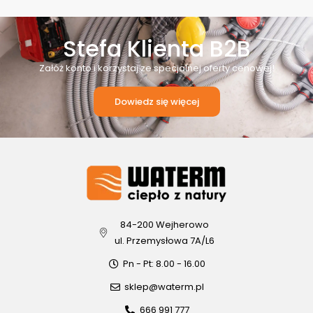
Stefa Klienta B2B
Załóż konto i korzystaj ze specjalnej oferty cenowej!
Dowiedz się więcej
84-200 Wejherowo
ul. Przemysłowa 7A/L6
Pn - Pt: 8.00 - 16.00
sklep@waterm.pl
666 991 777