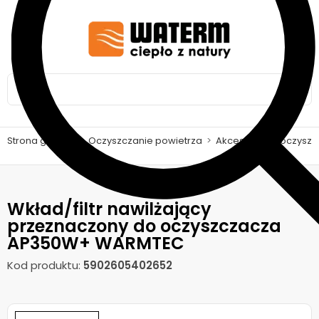
Strona główna
>
Oczyszczanie powietrza
>
Akcesoria do oczyszc
Wkład/filtr nawilżający
przeznaczony do oczyszczacza
AP350W+ WARMTEC
Kod produktu:
5902605402652