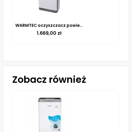
WARMTEC oczyszczacz powietrza AP350W+ z nawilżaczem i Wi-Fi
1.669,00
zł
Zobacz również