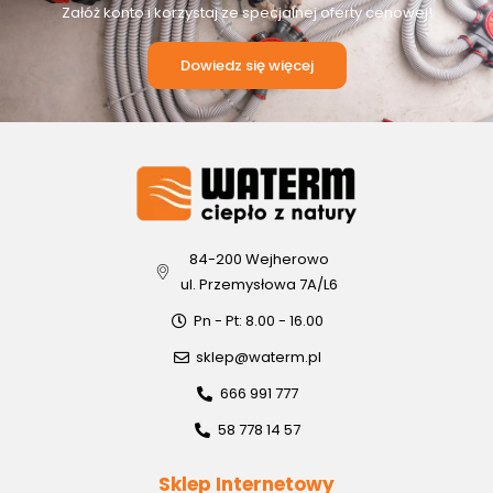
Załóż konto i korzystaj ze specjalnej oferty cenowej!
Dowiedz się więcej
84-200 Wejherowo
ul. Przemysłowa 7A/L6
Pn - Pt: 8.00 - 16.00
sklep@waterm.pl
666 991 777
58 778 14 57
Sklep Internetowy