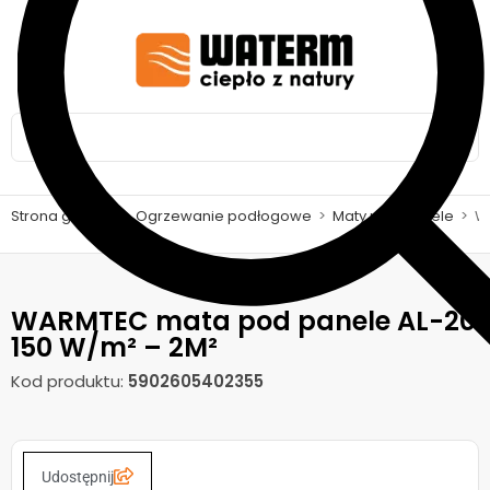
Strona główna
>
Ogrzewanie podłogowe
>
Maty pod panele
>
W
WARMTEC mata pod panele AL-20
150 W/m² – 2M²
Kod produktu:
5902605402355
Udostępnij