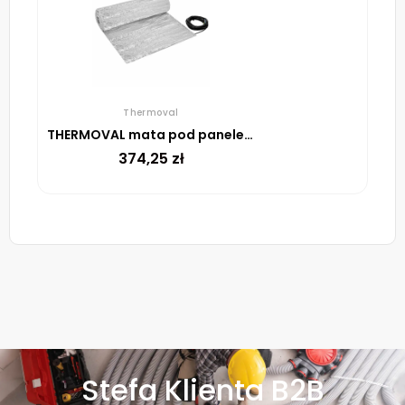
Thermoval
THERMOVAL mata pod panele WT 2010 AL 150 W/m²-3M²
374,25
zł
Stefa Klienta B2B