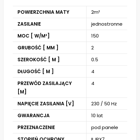
POWIERZCHNIA MATY
2m²
ZASILANIE
jednostronne
MOC [ W/M²]
150
GRUBOŚĆ [ MM ]
2
SZEROKOŚĆ [ M ]
0.5
DŁUGOŚĆ [ M ]
4
PRZEWÓD ZASILAJĄCY
4
[M]
NAPIĘCIE ZASILANIA [V]
230 / 50 Hz
GWARANCJA
10 lat
PRZEZNACZENIE
pod panele
STOPIEŃ OCHRONY
II, IPX7