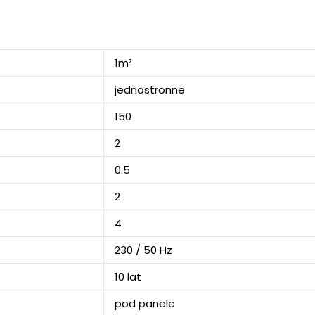
1m²
jednostronne
150
2
0.5
2
4
230 / 50 Hz
10 lat
pod panele