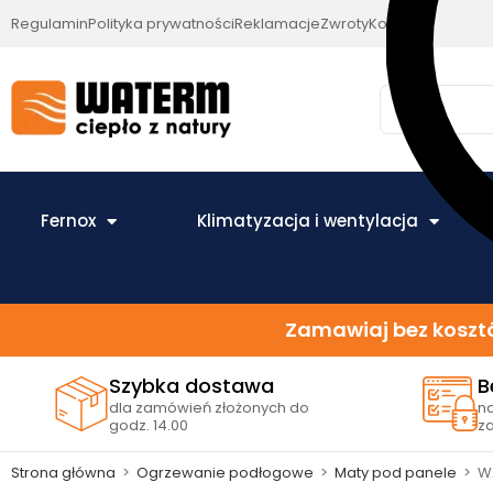
Regulamin
Polityka prywatności
Reklamacje
Zwroty
Kontakt
Fernox
Klimatyzacja i wentylacja
Zamawiaj bez kosztó
Szybka dostawa
B
dla zamówień złożonych do
n
godz. 14.00
z
Strona główna
>
Ogrzewanie podłogowe
>
Maty pod panele
>
W