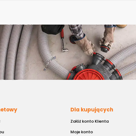
rnetowy
Dla kupujących
B
Załóż konto Klienta
pu
Moje konto