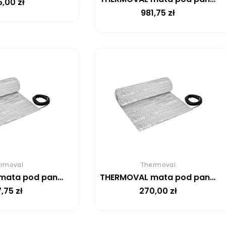
5,00
zł
981,75
zł
rmoval
Thermoval
THERMOVAL mata pod panele WT 2010 AL 150 W/m²-1M²
THERMOVAL mata pod panele WT 2010 AL 150 W/m²-2M²
7,75
zł
270,00
zł