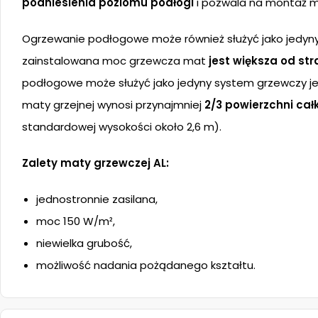
podniesienia poziomu podłogi
i pozwala na montaż m
Ogrzewanie podłogowe może również służyć jako jedyn
zainstalowana moc grzewcza mat
jest większa od st
podłogowe może służyć jako jedyny system grzewczy je
maty grzejnej wynosi przynajmniej
2/3 powierzchni cał
standardowej wysokości około 2,6 m).
Zalety maty grzewczej AL:
jednostronnie zasilana,
moc 150 W/m²,
niewielka grubość,
możliwość nadania pożądanego kształtu.