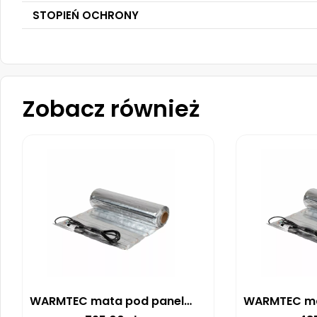
STOPIEŃ OCHRONY
Zobacz również
WARMTEC mata pod panele AL-60 150 W/m² – 6M²