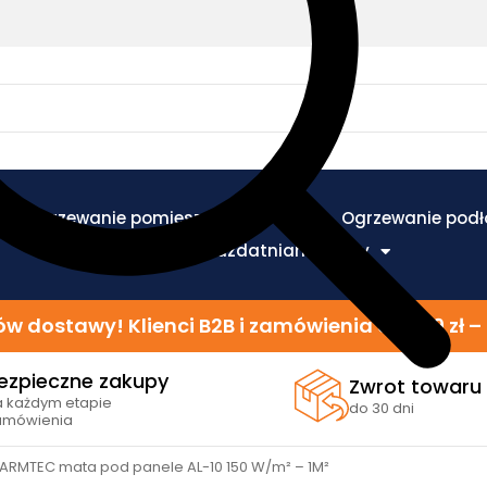
Ogrzewanie pomieszczeń
Ogrzewanie pod
Ogrzewanie i uzdatnianie wody
w dostawy! Klienci B2B i zamówienia od 299 zł
ezpieczne zakupy
Zwrot towaru
a każdym etapie
do 30 dni
amówienia
ARMTEC mata pod panele AL-10 150 W/m² – 1M²