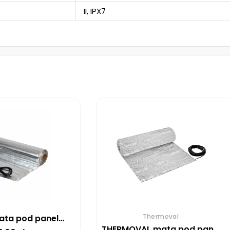
II, IPX7
Thermoval
WARMTEC mata pod panele AL-35 150 W/m² – 3.5M²
THERMOVAL mata pod panele WT 2010 AL 150 W/m²-10M²