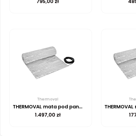
795,00
zł
48
Thermoval
The
THERMOVAL mata pod panele WT 2010 AL 150 W/m²-15M²
1.497,00
zł
17