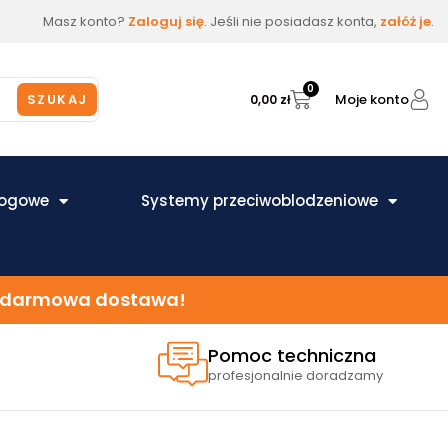
Masz konto?
Zaloguj się
. Jeśli nie posiadasz konta,
załóż je
.
0
Moje konto
SZUKAJ
0,00
zł
łogowe
Systemy przeciwoblodzeniowe
 – darmowa dostawa!
Pomoc techniczna
profesjonalnie doradzamy