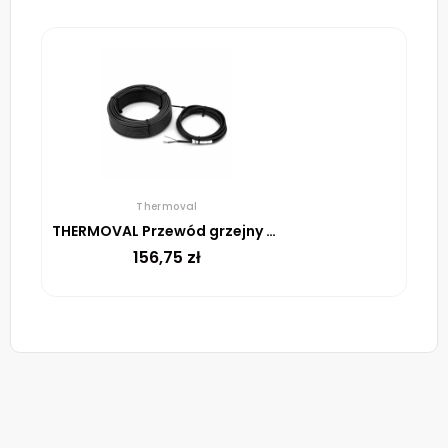
Thermoval
THERMOVAL Przewód grzejny TV SHTV 20 W/m – 12,5m
156,75
zł