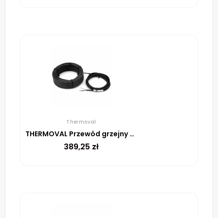
Thermoval
THERMOVAL Przewód grzejny TV SHTV 30 W/m – 32m
389,25
zł