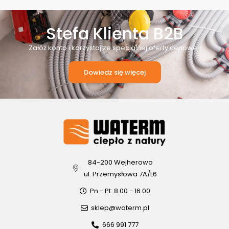
Stefa Klienta B2B
Załóż konto i korzystaj ze specjalnej oferty cenowej!
Dowiedz się więcej
84-200 Wejherowo
ul. Przemysłowa 7A/L6
Pn - Pt: 8.00 - 16.00
sklep@waterm.pl
666 991 777