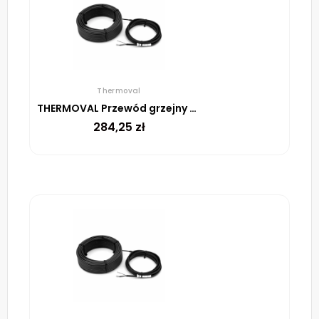
Thermoval
THERMOVAL Przewód grzejny TV SHTV 30 W/m – 21m
284,25
zł