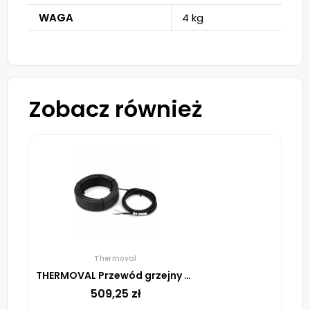
WAGA
4 kg
Zobacz również
Thermoval
THERMOVAL Przewód grzejny TV SHTV 30 W/m – 41m
509,25
zł