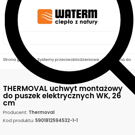
Strona główna
>
Systemy przeciwoblodzeniowe
>
Akcesoria do 
THERMOVAL uchwyt montażowy
do puszek elektrycznych WK, 26
cm
Producent:
Thermoval
Kod produktu:
5901812594532-1-1