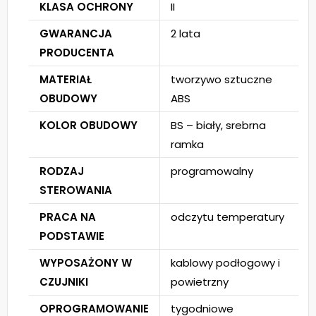
KLASA OCHRONY
II
GWARANCJA
2 lata
PRODUCENTA
MATERIAŁ
tworzywo sztuczne
OBUDOWY
ABS
KOLOR OBUDOWY
BS – biały, srebrna
ramka
RODZAJ
programowalny
STEROWANIA
PRACA NA
odczytu temperatury
PODSTAWIE
WYPOSAŻONY W
kablowy podłogowy i
CZUJNIKI
powietrzny
OPROGRAMOWANIE
tygodniowe