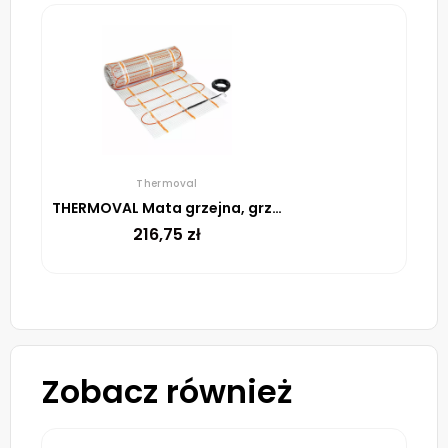
Thermoval
THERMOVAL Mata grzejna, grzewcza, elektryczna pod płytki TV TO 50 170 W/m² – 1m²
216,75
zł
Zobacz również