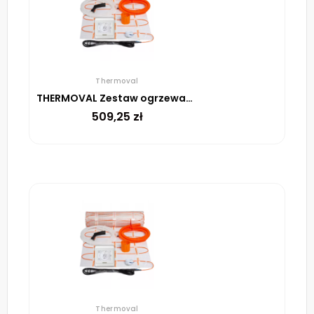
Thermoval
THERMOVAL Zestaw ogrzewania podłogowego – mata TV TO 2m² 170W/m² regulator TT 16 biały
509,25
zł
Thermoval