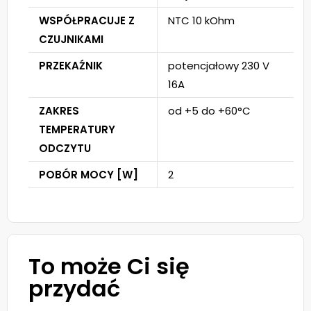
WSPÓŁPRACUJE Z
NTC 10 kOhm
CZUJNIKAMI
PRZEKAŹNIK
potencjałowy 230 V
16A
ZAKRES
od +5 do +60°C
TEMPERATURY
ODCZYTU
POBÓR MOCY [W]
2
To może Ci się
przydać