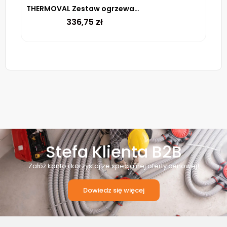
THERMOVAL Zestaw ogrzewania podłogowego – mata TV TO 0,5m² 170W/m² regulator TT 16 biały
336,75
zł
Stefa Klienta B2B
Załóż konto i korzystaj ze specjalnej oferty cenowej!
Dowiedz się więcej