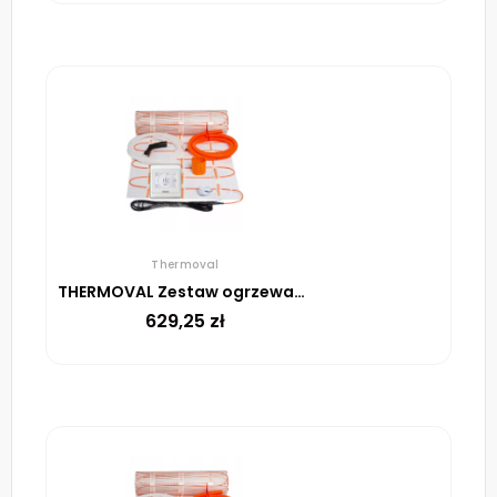
Thermoval
THERMOVAL Zestaw ogrzewania podłogowego – mata TV TO 3m² 170W/m² regulator TT 16 biały
629,25
zł