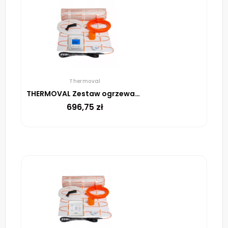
Thermoval
THERMOVAL Zestaw ogrzewania podłogowego – mata TV TO 3m² 170W/m² regulator TVT 04 ED biały
696,75
zł