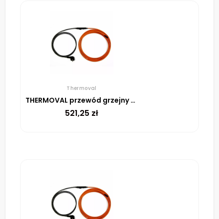
Thermoval
THERMOVAL przewód grzejny TV TS 37 m 629 W
521,25
zł