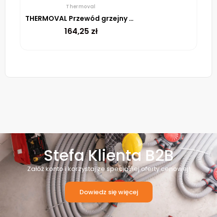
Thermoval
THERMOVAL Przewód grzejny TV TS 6 m 90 W
164,25
zł
Stefa Klienta B2B
Załóż konto i korzystaj ze specjalnej oferty cenowej!
Dowiedz się więcej