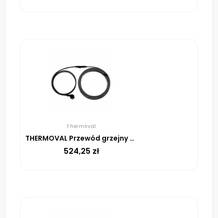
Thermoval
THERMOVAL Przewód grzejny TV TS 49 m 735 W
524,25
zł