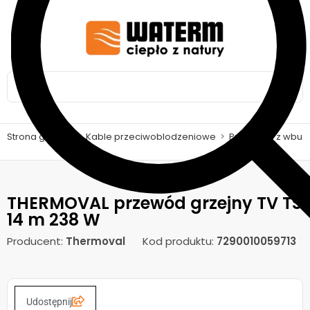
Strona główna
>
Kable przeciwoblodzeniowe
>
Przewody z wbud
THERMOVAL przewód grzejny TV TS
14 m 238 W
Producent:
Thermoval
Kod produktu:
7290010059713
Udostępnij