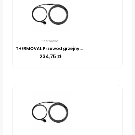
Thermoval
THERMOVAL Przewód grzejny TV TS 15 m 225 W
234,75
zł