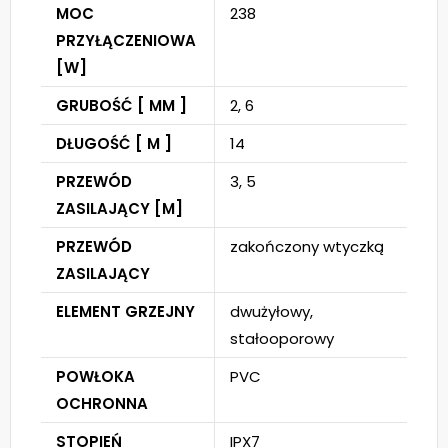
MOC
238
PRZYŁĄCZENIOWA
[W]
GRUBOŚĆ [ MM ]
2, 6
DŁUGOŚĆ [ M ]
14
PRZEWÓD
3, 5
ZASILAJĄCY [M]
PRZEWÓD
zakończony wtyczką
ZASILAJĄCY
ELEMENT GRZEJNY
dwużyłowy,
stałooporowy
POWŁOKA
PVC
OCHRONNA
STOPIEŃ
IPX7