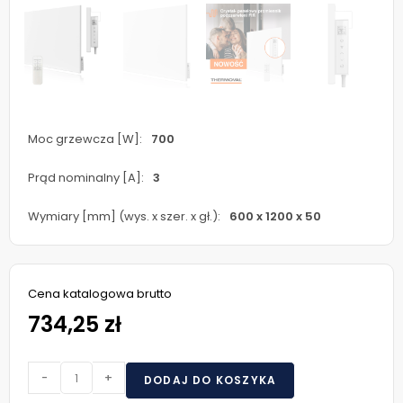
Moc grzewcza [W]:
700
Prąd nominalny [A]:
3
Wymiary [mm] (wys. x szer. x gł.):
600 x 1200 x 50
Cena katalogowa brutto
734,25 zł
-
+
DODAJ DO KOSZYKA