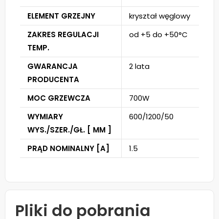
ELEMENT GRZEJNY
kryształ węglowy
ZAKRES REGULACJI
od +5 do +50°C
TEMP.
GWARANCJA
2 lata
PRODUCENTA
MOC GRZEWCZA
700W
WYMIARY
600/1200/50
WYS./SZER./GŁ. [ MM ]
PRĄD NOMINALNY [A]
1.5
Pliki do pobrania