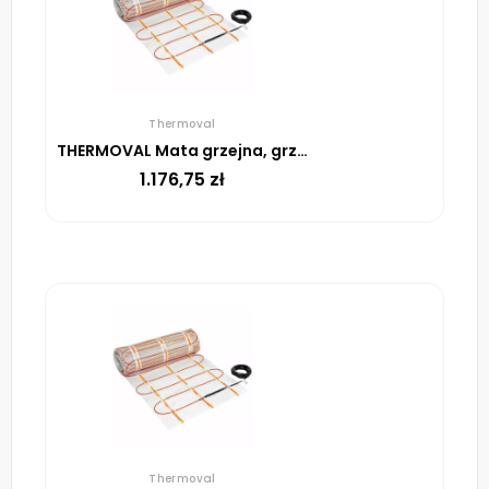
Thermoval
THERMOVAL Mata grzejna, grzewcza, elektryczna pod płytki TV TO 50 170 W/m² – 10m²
1.176,75
zł
Thermoval