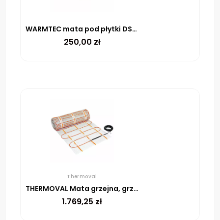
WARMTEC mata pod płytki DS2-15 170 W/m² – 1.5m²
250,00
zł
Thermoval
THERMOVAL Mata grzejna, grzewcza, elektryczna pod płytki TV TO 50 150 W/m² – 15m²
1.769,25
zł