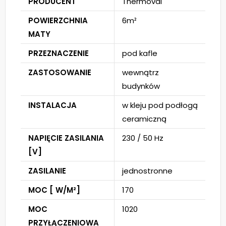
PRODUCENT
Thermoval
POWIERZCHNIA
6m²
MATY
PRZEZNACZENIE
pod kafle
ZASTOSOWANIE
wewnątrz
budynków
INSTALACJA
w kleju pod podłogą
ceramiczną
NAPIĘCIE ZASILANIA
230 / 50 Hz
[V]
ZASILANIE
jednostronne
MOC [ W/M²]
170
MOC
1020
PRZYŁĄCZENIOWA