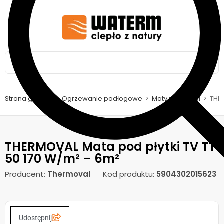
Strona główna
>
Ogrzewanie podłogowe
>
Maty pod płytki
>
THER
THERMOVAL Mata pod płytki TV TT
50 170 W/m² – 6m²
Producent:
Thermoval
Kod produktu:
5904302015623
Udostępnij