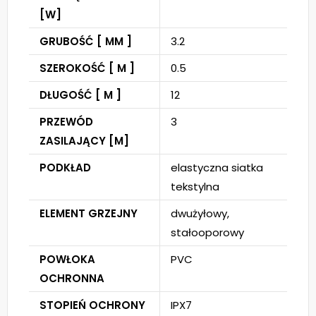
[W]
GRUBOŚĆ [ MM ]
3.2
SZEROKOŚĆ [ M ]
0.5
DŁUGOŚĆ [ M ]
12
PRZEWÓD
3
ZASILAJĄCY [M]
PODKŁAD
elastyczna siatka
tekstylna
ELEMENT GRZEJNY
dwużyłowy,
stałooporowy
POWŁOKA
PVC
OCHRONNA
STOPIEŃ OCHRONY
IPX7