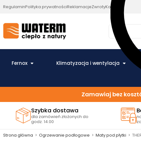
Regulamin
Polityka prywatności
Reklamacje
Zwroty
Kontakt
Fernox
Klimatyzacja i wentylacja
Zamawiaj bez kosztó
Szybka dostawa
B
dla zamówień złożonych do
n
godz. 14.00
z
Strona główna
>
Ogrzewanie podłogowe
>
Maty pod płytki
>
THER