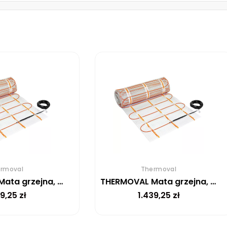
rmoval
Thermoval
THERMOVAL Mata grzejna, grzewcza, elektryczna pod płytki TV TO 50 150 W/m² – 15m²
THERMOVAL Mata grzejna, grzewcza, elektryczna pod płytki TV TO 50 150 W/m² – 12m²
69,25
zł
1.439,25
zł