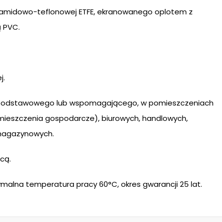
oliamidowo-teflonowej ETFE, ekranowanego oplotem z
 PVC.
j.
 podstawowego lub wspomagającego, w pomieszczeniach
pomieszczenia gospodarcze), biurowych, handlowych,
i magazynowych.
cą.
malna temperatura pracy 60°C, okres gwarancji 25 lat.