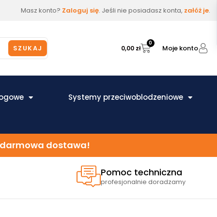
Masz konto?
Zaloguj się
. Jeśli nie posiadasz konta,
załóż je
.
0
Moje konto
SZUKAJ
0,00
zł
łogowe
Systemy przeciwoblodzeniowe
 – darmowa dostawa!
Pomoc techniczna
profesjonalnie doradzamy