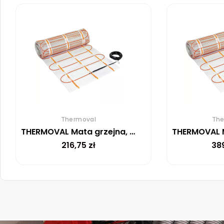
Thermoval
The
THERMOVAL Mata grzejna, grzewcza, elektryczna pod płytki TV TO 50 170 W/m² – 1m²
216,75
zł
38