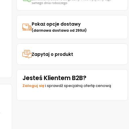
samego dnia roboczego
Pokaż opcje dostawy
(darmowa dostawa od 299zł)
Zapytaj o produkt
Jesteś Klientem B2B?
Zaloguj się
i sprawdź specjalną ofertę cenową
h