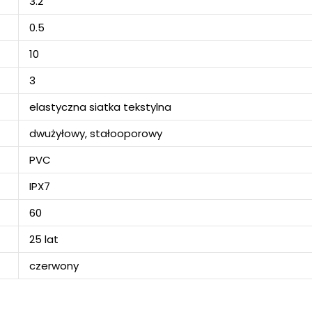
3.2
0.5
10
3
elastyczna siatka tekstylna
dwużyłowy, stałooporowy
PVC
IPX7
60
25 lat
czerwony