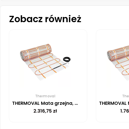
Zobacz również
Thermoval
The
THERMOVAL Mata grzejna, grzewcza, elektryczna pod płytki TV TO 50 150 W/m² – 20m²
2.316,75
zł
1.7