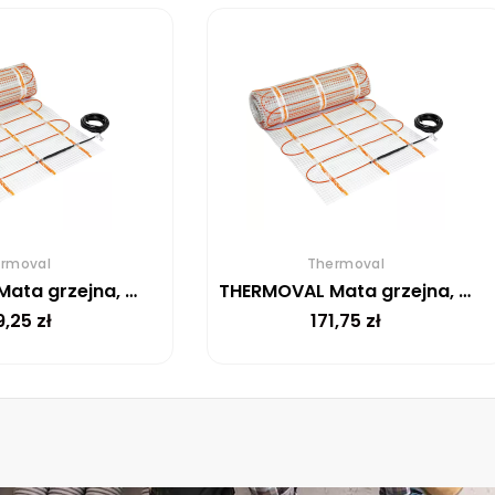
rmoval
Thermoval
THERMOVAL Mata grzejna, grzewcza, elektryczna pod płytki TV TO 50 170 W/m² – 2,5m²
THERMOVAL Mata grzejna, grzewcza, elektryczna pod płytki TV TO 50 170 W/m² – 0,5m²
9,25
zł
171,75
zł