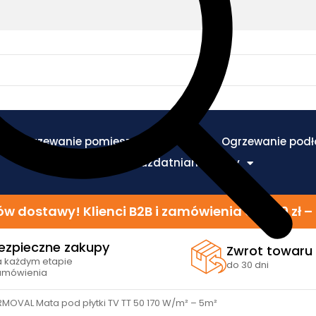
Ogrzewanie pomieszczeń
Ogrzewanie pod
Ogrzewanie i uzdatnianie wody
w dostawy! Klienci B2B i zamówienia od 299 zł
ezpieczne zakupy
Zwrot towaru
a każdym etapie
do 30 dni
amówienia
MOVAL Mata pod płytki TV TT 50 170 W/m² – 5m²