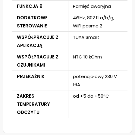
FUNKCJA 9
Pamięć awaryjna
DODATKOWE
4GHz, 802.11 a/b/g,
STEROWANIE
WiFi pasmo 2
WSPÓŁPRACUJE Z
TUYA Smart
APLIKACJĄ
WSPÓŁPRACUJE Z
NTC 10 kOhm
CZUJNIKAMI
PRZEKAŹNIK
potencjałowy 230 V
16A
ZAKRES
od +5 do +50°C
TEMPERATURY
ODCZYTU