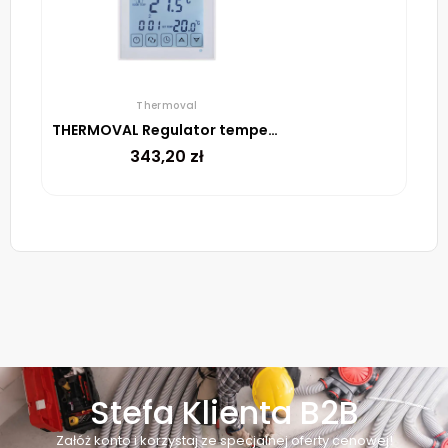
Thermoval
THERMOVAL Regulator temperatury TVT 31 WiFi Biały
343,20
zł
Stefa Klienta B2B
Załóż konto i korzystaj ze specjalnej oferty cenowej!