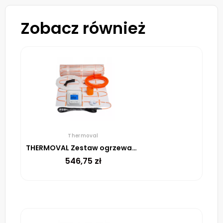
Zobacz również
Thermoval
THERMOVAL Zestaw ogrzewania podłogowego – mata TV TO 2m² 170W/m² regulator TVT 04 ED biały
546,75
zł