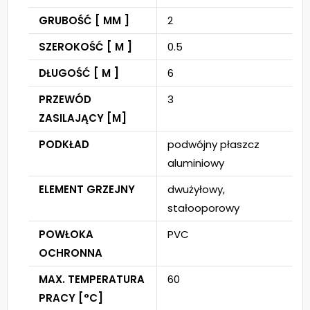
GRUBOŚĆ [ MM ]
2
SZEROKOŚĆ [ M ]
0.5
DŁUGOŚĆ [ M ]
6
PRZEWÓD
3
ZASILAJĄCY [M]
PODKŁAD
podwójny płaszcz
aluminiowy
ELEMENT GRZEJNY
dwużyłowy,
stałooporowy
POWŁOKA
PVC
OCHRONNA
MAX. TEMPERATURA
60
PRACY [°C]