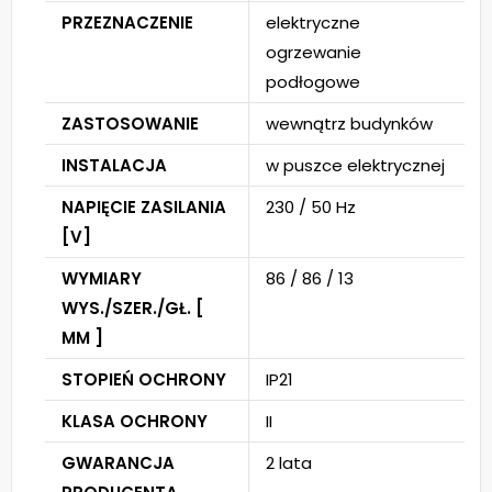
PRZEZNACZENIE
elektryczne
ogrzewanie
podłogowe
ZASTOSOWANIE
wewnątrz budynków
INSTALACJA
w puszce elektrycznej
NAPIĘCIE ZASILANIA
230 / 50 Hz
[V]
WYMIARY
86 / 86 / 13
WYS./SZER./GŁ. [
MM ]
STOPIEŃ OCHRONY
IP21
KLASA OCHRONY
II
GWARANCJA
2 lata