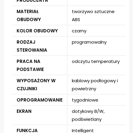
PRODUCENTA
MATERIAŁ
tworzywo sztuczne
OBUDOWY
ABS
KOLOR OBUDOWY
czarny
RODZAJ
programowalny
STEROWANIA
PRACA NA
odczytu temperatury
PODSTAWIE
WYPOSAŻONY W
kablowy podłogowy i
CZUJNIKI
powietrzny
OPROGRAMOWANIE
tygodniowe
EKRAN
dotykowy B/W,
podświetlany
FUNKCJA
Intelligent