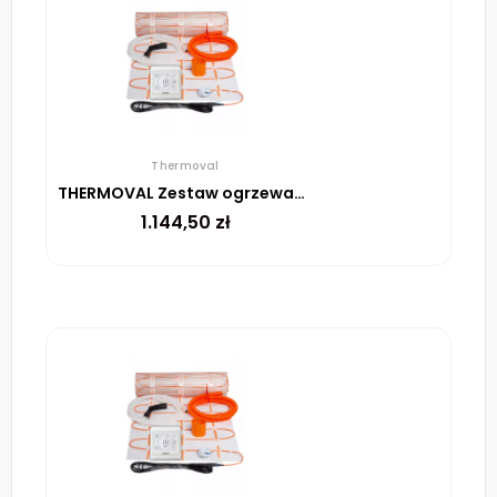
Thermoval
THERMOVAL Zestaw ogrzewania podłogowego – mata TV TO 9m² 170W/m² regulator TT 16 biały
1.144,50
zł