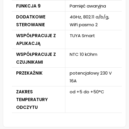
FUNKCJA 9
Pamięć awaryjna
DODATKOWE
4GHz, 802.11 a/b/g,
STEROWANIE
WiFi pasmo 2
WSPÓŁPRACUJE Z
TUYA Smart
APLIKACJĄ
WSPÓŁPRACUJE Z
NTC 10 kOhm
CZUJNIKAMI
PRZEKAŹNIK
potencjałowy 230 V
16A
ZAKRES
od +5 do +50°C
TEMPERATURY
ODCZYTU