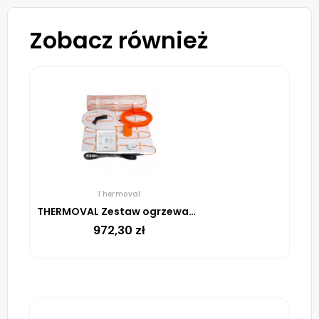
Zobacz również
Thermoval
THERMOVAL Zestaw ogrzewania podłogowego – mata TV TO 7m² 170W/m² regulator TT 16 biały
972,30
zł