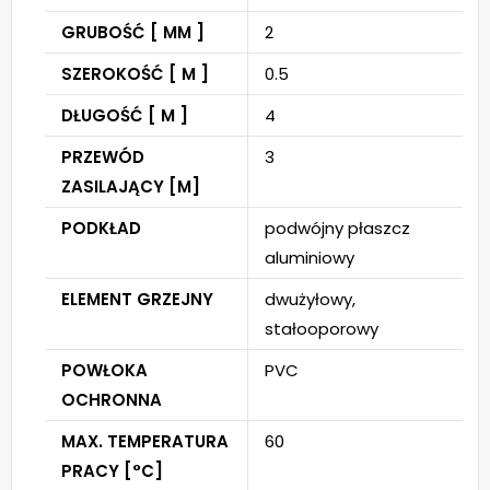
GRUBOŚĆ [ MM ]
2
SZEROKOŚĆ [ M ]
0.5
DŁUGOŚĆ [ M ]
4
PRZEWÓD
3
ZASILAJĄCY [M]
PODKŁAD
podwójny płaszcz
aluminiowy
ELEMENT GRZEJNY
dwużyłowy,
stałooporowy
POWŁOKA
PVC
OCHRONNA
MAX. TEMPERATURA
60
PRACY [°C]