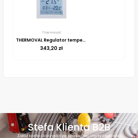
Thermoval
THERMOVAL Regulator temperatury TVT 31 WiFi Biały
343,20
zł
Stefa Klienta B2B
Załóż konto i korzystaj ze specjalnej oferty cenowej!