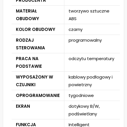
PRODUCENTA
MATERIAŁ
tworzywo sztuczne
OBUDOWY
ABS
KOLOR OBUDOWY
czarny
RODZAJ
programowalny
STEROWANIA
PRACA NA
odczytu temperatury
PODSTAWIE
WYPOSAŻONY W
kablowy podłogowy i
CZUJNIKI
powietrzny
OPROGRAMOWANIE
tygodniowe
EKRAN
dotykowy B/W,
podświetlany
FUNKCJA
Intelligent