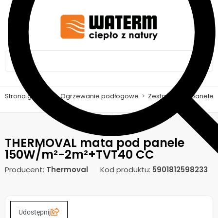
Strona główna
>
Ogrzewanie podłogowe
>
Zestawy pod panele
THERMOVAL mata pod panele
150W/m²-2m²+TVT40 CC
Producent:
Thermoval
Kod produktu:
5901812598233
Udostępnij