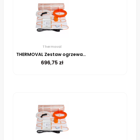
Thermoval
THERMOVAL Zestaw ogrzewania podłogowego – mata TV TO 3,5m² 170W/m² regulator TT 16 biały
696,75
zł