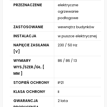
PRZEZNACZENIE
elektryczne
ogrzewanie
podłogowe
ZASTOSOWANIE
wewnątrz budynków
INSTALACJA
w puszce elektrycznej
NAPIĘCIE ZASILANIA
230 / 50 Hz
[V]
WYMIARY
86 / 86 / 13
WYS./SZER./GŁ. [
MM ]
STOPIEŃ OCHRONY
IP21
KLASA OCHRONY
II
GWARANCJA
2 lata