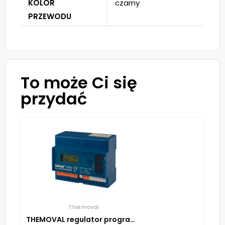
KOLOR
czarny
PRZEWODU
To może Ci się
przydać
Thermoval
THEMOVAL regulator programowalny TR1773