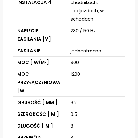
INSTALACJA 4
chodnikach,
podjazdach, w
schodach
NAPIĘCIE
230 / 50 Hz
ZASILANIA [V]
ZASILANIE
jednostronne
MOC [ W/M²]
300
MOC
1200
PRZYŁĄCZENIOWA
[W]
GRUBOŚĆ [ MM ]
6.2
SZEROKOŚĆ [ M ]
0.5
DŁUGOŚĆ [ M ]
8
PRZEWÓD
4