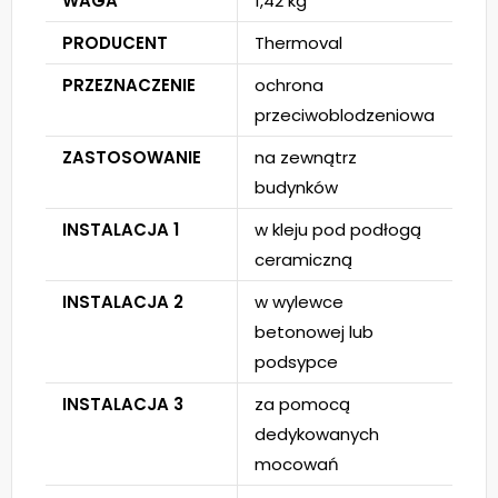
WAGA
1,42 kg
PRODUCENT
Thermoval
PRZEZNACZENIE
ochrona
przeciwoblodzeniowa
ZASTOSOWANIE
na zewnątrz
budynków
INSTALACJA 1
w kleju pod podłogą
ceramiczną
INSTALACJA 2
w wylewce
betonowej lub
podsypce
INSTALACJA 3
za pomocą
dedykowanych
mocowań