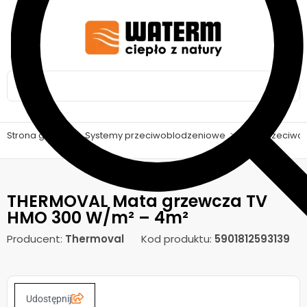
Strona główna
>
Systemy przeciwoblodzeniowe
>
Maty przeciwo
THERMOVAL Mata grzewcza TV
HMO 300 W/m² – 4m²
Producent:
Thermoval
Kod produktu:
5901812593139
Udostępnij