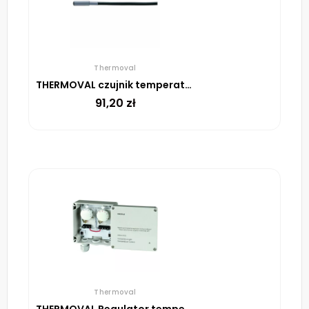
Thermoval
THERMOVAL czujnik temperatury do UTR, przewód 1,5 mb
91,20
zł
Thermoval