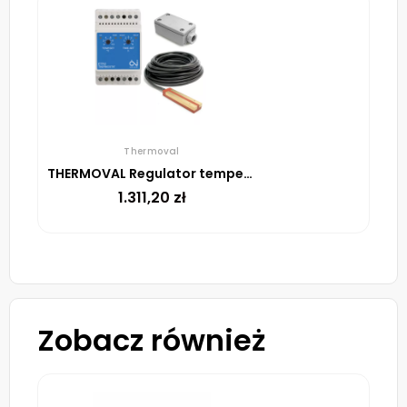
Thermoval
THERMOVAL Regulator temperatury ETR2 + Czujnik wilgotności i temperatury ETOR 55, ETF 744/99
1.311,20
zł
Zobacz również