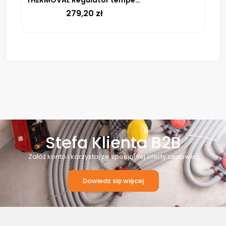
THERMOVAL Regulator temperatury DTR-E 3102
279,20
zł
Stefa Klienta B2B
Załóż konto i korzystaj ze specjalnej oferty cenowej!
Dowiedz się więcej