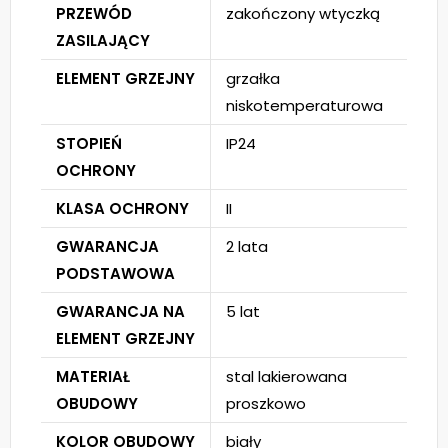
PRZEWÓD
zakończony wtyczką
ZASILAJĄCY
ELEMENT GRZEJNY
grzałka
niskotemperaturowa
STOPIEŃ
IP24
OCHRONY
KLASA OCHRONY
II
GWARANCJA
2 lata
PODSTAWOWA
GWARANCJA NA
5 lat
ELEMENT GRZEJNY
MATERIAŁ
stal lakierowana
OBUDOWY
proszkowo
KOLOR OBUDOWY
biały