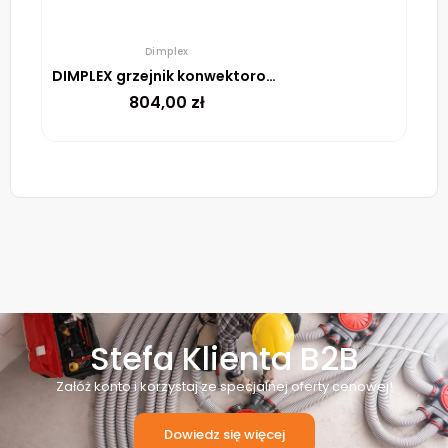
Dimplex
DIMPLEX grzejnik konwektorowy DTD4T 20 2000W
804,00
zł
Stefa Klienta B2B
Załóż konto i korzystaj ze specjalnej oferty cenowej!
Dowiedz się więcej