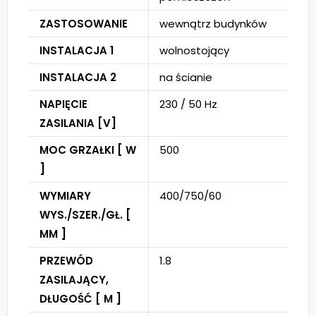
ZASTOSOWANIE
wewnątrz budynków
INSTALACJA 1
wolnostojący
INSTALACJA 2
na ścianie
NAPIĘCIE
230 / 50 Hz
ZASILANIA [V]
MOC GRZAŁKI [ W
500
]
WYMIARY
400/750/60
WYS./SZER./GŁ. [
MM ]
PRZEWÓD
1.8
ZASILAJĄCY,
DŁUGOŚĆ [ M ]