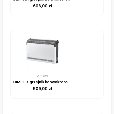
606,00
zł
Dimplex
DIMPLEX grzejnik konwektorowy DX420E 2000W
509,00
zł