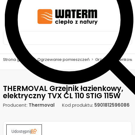
Strona główna
>
Ogrzewanie pomieszczeń
>
Grzejniki łazienkow
THERMOVAL Grzejnik łazienkowy,
elektryczny TVX CL 110 STIG 115W
Producent:
Thermoval
Kod produktu:
5901812596086
Udostępnij