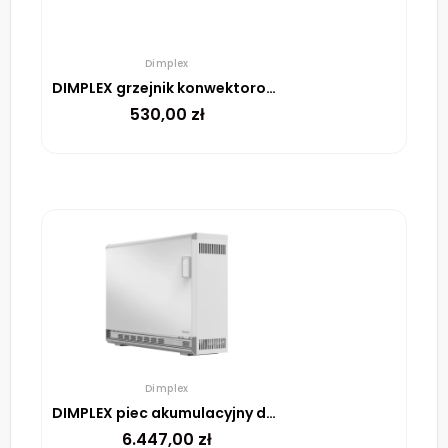
Dimplex
DIMPLEX grzejnik konwektorowy DTD2T 05 500W
530,00
zł
Dimplex
DIMPLEX piec akumulacyjny dynamiczny VFE 60 K 6000W
6.447,00
zł