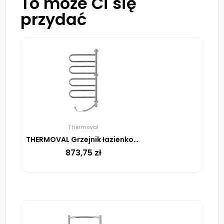
To może Ci się
przydać
Thermoval
THERMOVAL Grzejnik łazienkowy, elektryczny TVX TR 100 CIRI 105W
873,75
zł