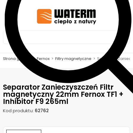
Strona główna
>
Fernox
>
Filtry magnetyczne
>
Separator Zanieczy
Separator Zanieczyszczeń Filtr
magnetyczny 22mm Fernox TF1 +
Inhibitor F9 265ml
Kod produktu:
62762