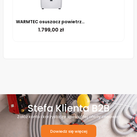
WARMTEC osuszacz powietrza ODT-50
1.799,00
zł
Stefa Klienta B2B
Załóż konto i korzystaj ze specjalnej oferty cenowej!
Dowiedz się więcej