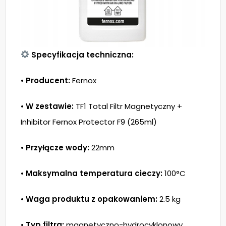
Specyfikacja techniczna:
•
Producent:
Fernox
•
W zestawie:
TF1 Total Filtr Magnetyczny +
Inhibitor Fernox Protector F9 (265ml)
•
Przyłącze wody:
22mm
•
Maksymalna temperatura cieczy:
100°C
•
Waga produktu z opakowaniem:
2.5 kg
•
Typ filtra:
magnetyczno-hydrocyklonowy