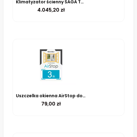
Klimatyzator ścienny SAGA TVK-S65 moc 6,5 kW/24 BTU zewnętrzna wewnętrzna
4.045,20
zł
Uszczelka okienna AirStop do klimatyzatora – 3 m
79,00
zł