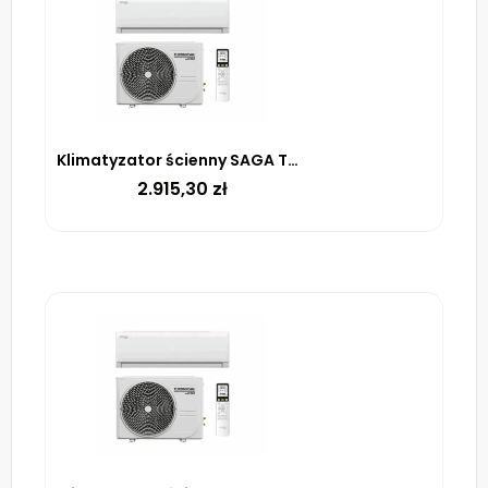
Klimatyzator ścienny SAGA TVK-S51 moc 5,1 kW/18 BTU zewnętrzna wewnętrzna
2.915,30
zł