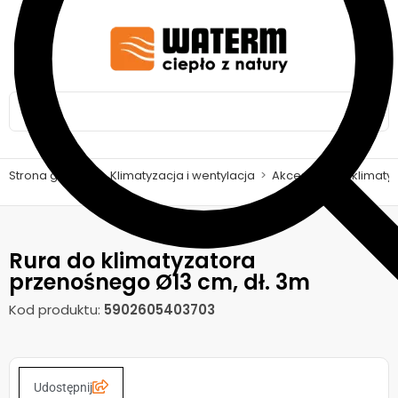
Strona główna
>
Klimatyzacja i wentylacja
>
Akcesoria do klimaty
Rura do klimatyzatora
przenośnego Ø13 cm, dł. 3m
Kod produktu:
5902605403703
Udostępnij