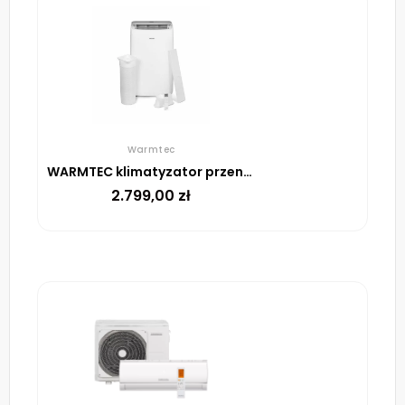
Warmtec
WARMTEC klimatyzator przenośny KP41W z Wi-Fi
2.799,00
zł