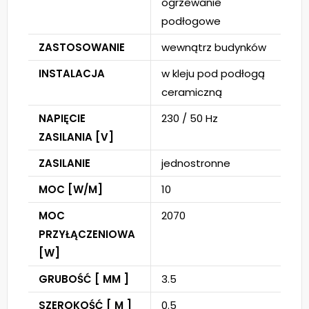
ogrzewanie
podłogowe
ZASTOSOWANIE
wewnątrz budynków
INSTALACJA
w kleju pod podłogą
ceramiczną
NAPIĘCIE
230 / 50 Hz
ZASILANIA [V]
ZASILANIE
jednostronne
MOC [W/M]
10
MOC
2070
PRZYŁĄCZENIOWA
[W]
GRUBOŚĆ [ MM ]
3.5
SZEROKOŚĆ [ M ]
0.5