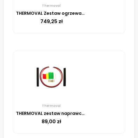
Thermoval
THERMOVAL Zestaw ogrzewania podłogowego – mata TV TO 4m² 170W/m² regulator TT 16 biały
749,25
zł
Thermoval
THERMOVAL zestaw naprawczy do uszkodzeń w matach i przewodach
89,00
zł