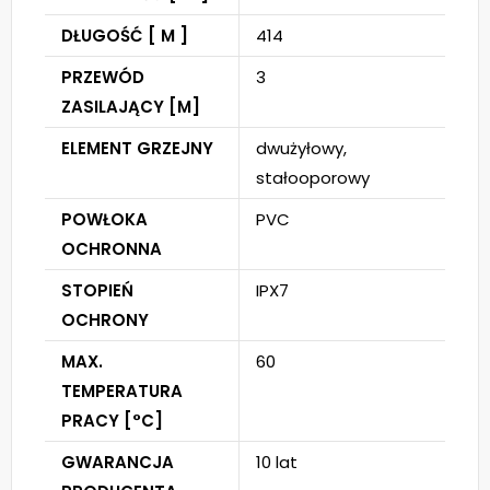
DŁUGOŚĆ [ M ]
414
PRZEWÓD
3
ZASILAJĄCY [M]
ELEMENT GRZEJNY
dwużyłowy,
stałooporowy
POWŁOKA
PVC
OCHRONNA
STOPIEŃ
IPX7
OCHRONY
MAX.
60
TEMPERATURA
PRACY [°C]
GWARANCJA
10 lat