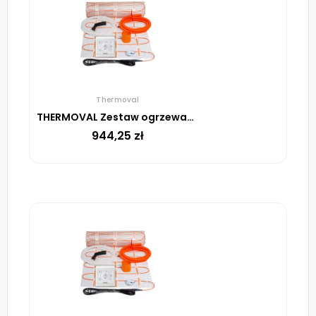
Thermoval
THERMOVAL Zestaw ogrzewania podłogowego – mata TV TO 6m² 170W/m² regulator TT 16 biały
944,25
zł