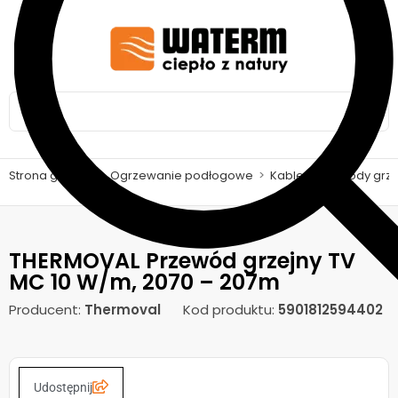
Strona główna
>
Ogrzewanie podłogowe
>
Kable i przewody gr
THERMOVAL Przewód grzejny TV
MC 10 W/m, 2070 – 207m
Producent:
Thermoval
Kod produktu:
5901812594402
Udostępnij