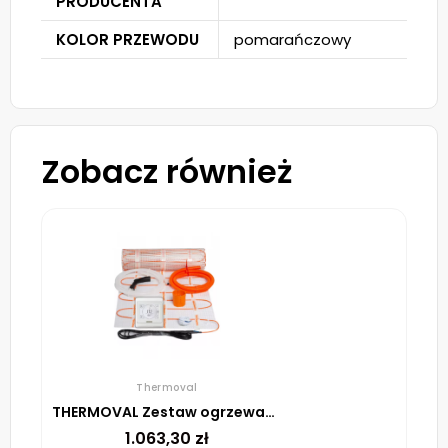
PRODUCENTA
KOLOR PRZEWODU
pomarańczowy
Zobacz również
Thermoval
THERMOVAL Zestaw ogrzewania podłogowego – mata TV TO 8m² 170W/m² regulator TT 16 biały
1.063,30
zł