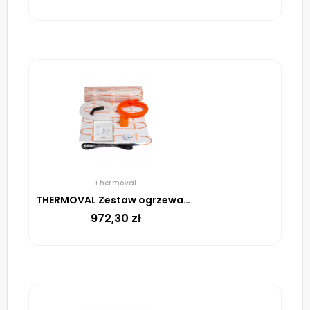
Thermoval
THERMOVAL Zestaw ogrzewania podłogowego – mata TV TO 7m² 170W/m² regulator TT 16 biały
972,30
zł