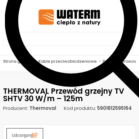
Strona główna
>
Kable przeciwoblodzeniowe
>
Przewód przeciw
THERMOVAL Przewód grzejny TV
SHTV 30 W/m – 125m
Producent:
Thermoval
Kod produktu:
5901812595164
Udostępnij