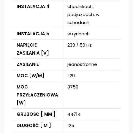
INSTALACJA 4
chodnikach,
podjazdach, w
schodach
INSTALACJA 5
w rynnach
NAPIĘCIE
230 / 50 Hz
ZASILANIA [V]
ZASILANIE
jednostronne
MOC [W/M]
1.29
MOC
3750
PRZYŁĄCZENIOWA
[W]
GRUBOŚĆ [ MM ]
44714
DŁUGOŚĆ [ M ]
125