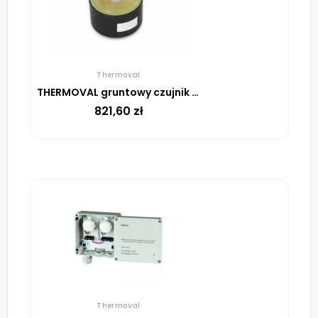
Thermoval
THERMOVAL gruntowy czujnik śniegu i lodu ESF 524 001
821,60
zł
Thermoval