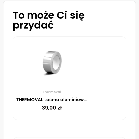
To może Ci się
przydać
Thermoval
THERMOVAL taśma aluminiowa samoprzylepna, 48 mm, rolka 45 m
39,00
zł