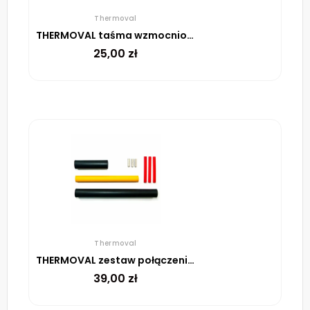
Thermoval
THERMOVAL taśma wzmocniona tkaniną duct z klejem, rolka 45 m
25,00
zł
Thermoval
THERMOVAL zestaw połączeniowo-zakończeniowy do przewodów ELSR
39,00
zł