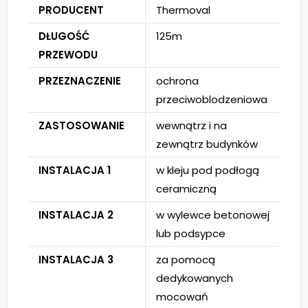
PRODUCENT
Thermoval
DŁUGOŚĆ
125m
PRZEWODU
PRZEZNACZENIE
ochrona
przeciwoblodzeniowa
ZASTOSOWANIE
wewnątrz i na
zewnątrz budynków
INSTALACJA 1
w kleju pod podłogą
ceramiczną
INSTALACJA 2
w wylewce betonowej
lub podsypce
INSTALACJA 3
za pomocą
dedykowanych
mocowań