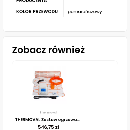
PRODUCENTA
KOLOR PRZEWODU
pomarańczowy
Zobacz również
Thermoval
THERMOVAL Zestaw ogrzewania podłogowego – mata TV TO 2m² 170W/m² regulator TVT 04 ED biały
546,75
zł