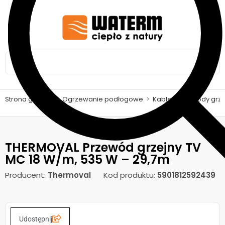
Strona główna
>
Ogrzewanie podłogowe
>
Kable i przewody gr
THERMOVAL Przewód grzejny TV
MC 18 W/m, 535 W – 29,7m
Producent:
Thermoval
Kod produktu:
5901812592439
Udostępnij