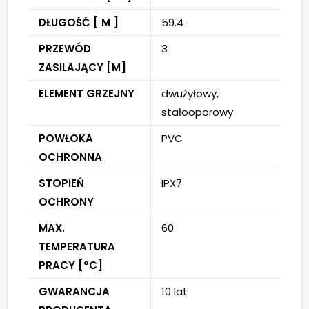
DŁUGOŚĆ [ M ]
59.4
PRZEWÓD
3
ZASILAJĄCY [M]
ELEMENT GRZEJNY
dwużyłowy,
stałooporowy
POWŁOKA
PVC
OCHRONNA
STOPIEŃ
IPX7
OCHRONY
MAX.
60
TEMPERATURA
PRACY [°C]
GWARANCJA
10 lat