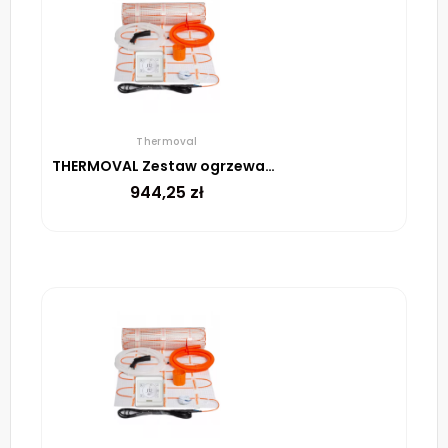
Thermoval
THERMOVAL Zestaw ogrzewania podłogowego – mata TV TO 6m² 170W/m² regulator TT 16 biały
944,25
zł