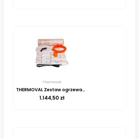
Thermoval
THERMOVAL Zestaw ogrzewania podłogowego – mata TV TO 9m² 170W/m² regulator TT 16 biały
1.144,50
zł