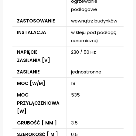
ogrzewanie
podłogowe
ZASTOSOWANIE
wewnątrz budynków
INSTALACJA
w kleju pod podłogą
ceramiczną
NAPIĘCIE
230 / 50 Hz
ZASILANIA [V]
ZASILANIE
jednostronne
MOC [W/M]
18
MOC
535
PRZYŁĄCZENIOWA
[W]
GRUBOŚĆ [ MM ]
3.5
SZEROKOŚĆ [ M ]
0.5