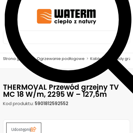
Strona główna
>
Ogrzewanie podłogowe
>
Kable i przewody gr
THERMOVAL Przewód grzejny TV
MC 18 W/m, 2295 W – 127,5m
Kod produktu:
5901812592552
Udostępnij