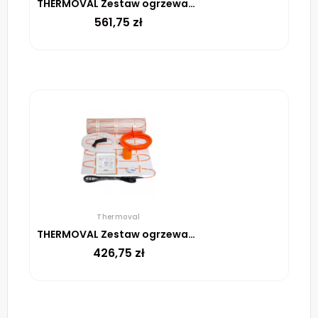
THERMOVAL Zestaw ogrzewania podłogowego – mata TV TO 2,5m² 170W/m² regulator TT 16 biały
561,75
zł
Thermoval
THERMOVAL Zestaw ogrzewania podłogowego – mata TV TO 1,5m² 170W/m² regulator TT 16 biały426,75
426,75
zł