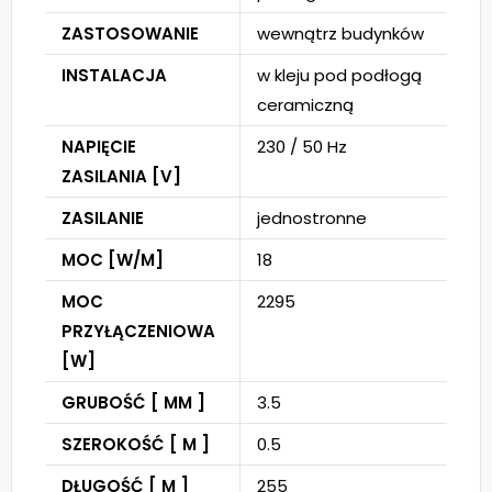
ZASTOSOWANIE
wewnątrz budynków
INSTALACJA
w kleju pod podłogą
ceramiczną
NAPIĘCIE
230 / 50 Hz
ZASILANIA [V]
ZASILANIE
jednostronne
MOC [W/M]
18
MOC
2295
PRZYŁĄCZENIOWA
[W]
GRUBOŚĆ [ MM ]
3.5
SZEROKOŚĆ [ M ]
0.5
DŁUGOŚĆ [ M ]
255