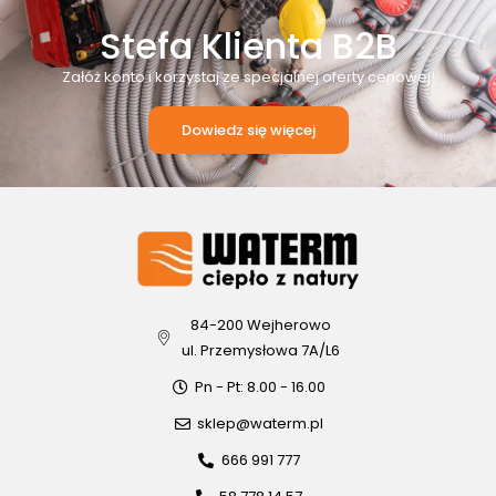
Stefa Klienta B2B
Załóż konto i korzystaj ze specjalnej oferty cenowej!
Dowiedz się więcej
84-200 Wejherowo
ul. Przemysłowa 7A/L6
Pn - Pt: 8.00 - 16.00
sklep@waterm.pl
666 991 777