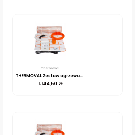
Thermoval
THERMOVAL Zestaw ogrzewania podłogowego – mata TV TO 9m² 170W/m² regulator TT 16 biały
1.144,50
zł