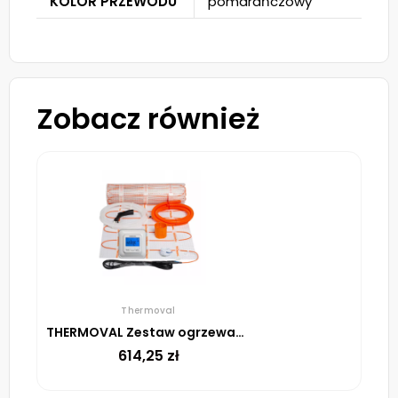
KOLOR PRZEWODU
pomarańczowy
Zobacz również
Thermoval
THERMOVAL Zestaw ogrzewania podłogowego – mata TV TO 2,5m² 170W/m² regulator TVT 04 ED biały
614,25
zł