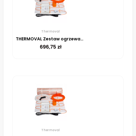
Thermoval
THERMOVAL Zestaw ogrzewania podłogowego – mata TV TO 3,5m² 170W/m² regulator TT 16 biały
696,75
zł
Thermoval