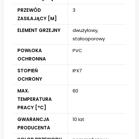
PRZEWÓD
3
ZASILAJĄCY [M]
ELEMENT GRZEJNY
dwużyłowy,
stałooporowy
POWŁOKA
PVC
OCHRONNA
STOPIEŃ
IPX7
OCHRONY
MAX.
60
TEMPERATURA
PRACY [°C]
GWARANCJA
10 lat
PRODUCENTA